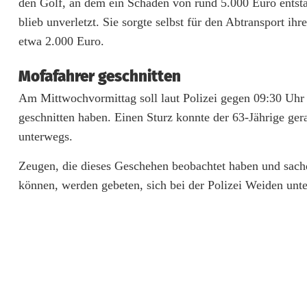
den Golf, an dem ein Schaden von rund 5.000 Euro ents
c
blieb unverletzt. Sie sorgte selbst für den Abtransport 
h
etwa 2.000 Euro.
t
Mofafahrer geschnitten
i
Am Mittwochvormittag soll laut Polizei gegen 09:30 Uhr 
n
geschnitten haben. Einen Sturz konnte der 63-Jährige ge
G
unterwegs.
o
Zeugen, die dieses Geschehen beobachtet haben und sac
können, werden gebeten, sich bei der Polizei Weiden un
l
f
-
E
i