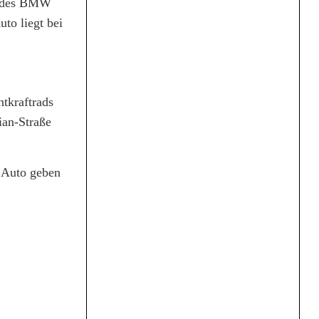
in des BMW
to liegt bei
tkraftrads
ian-Straße
 Auto geben