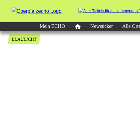
Mein ECHO
Newsticker
Alle Ort
BLAULICHT