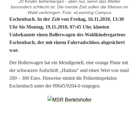
20 Kinder beherbergen - aber nur, wenn das Wetter
besonders schlecht ist. Die meiste Zeit sollen die Kleinen im
Wald verbringen. Foto: eLearning Campus
B
Eschenbach. In der Zeit von Freitag, 16.11.2018, 13:30
Uhr bis Montag, 19.11.2018, 07:45 Uhr, klauten
o
Unbekannte einen Bollerwagen des Waldkindergartens
Eschenbach, der mit einem Fahrradschloss abgesichert
l
war.
l
Der Bollerwagen hat ein Metallgestell, eine orange Plane mit
e
der schwarzen Aufschrift „Hudora“ und einen Wert von rund
r
200 – 300 Euro. Hinweise nimmt die Polizeiinspektion
Eschenbach unter der 09645/9204-0 entgegen.
w
a
g
e
n