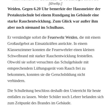
[&hellip;]
B
Weiden. Gegen 6.20 Uhr bemerkte der Hausmeister der
Pestalozzischule bei einem Rundgang im Gebäude eine
r
starke Rauchentwicklung. Zum Glück war außer ihm
aber noch niemand im Schulhaus.
a
n
Er verständigte sofort die
Feuerwehr Weiden
, die mit einem
Großaufgebot an Einsatzkräften anrückte. In einem
d
Klassenzimmer konnten die Feuerwehrler einen kleinen
i
Schwelbrand mit starker Rauchentwicklung feststellen.
Obwohl sie sofort versuchten das Schulgebäude mit
n
entsprechendem Lüftungsgerät vom Rauch frei zu
bekommen, konnten sie die Geruchsbildung nicht
W
verhindern.
e
Die Schulleitung beschloss deshalb den Unterricht für heute
i
entfallen zu lassen. Weder Schüler noch Lehrer befanden sich
d
zum Zeitpunkt des Brandes im Gebäude.