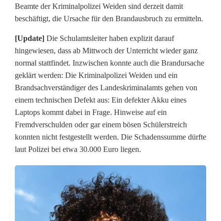
e
Beamte der Kriminalpolizei Weiden sind derzeit damit
beschäftigt, die Ursache für den Brandausbruch zu ermitteln.
n
[Update]
Die Schulamtsleiter haben explizit darauf
e
hingewiesen, dass ab Mittwoch der Unterricht wieder ganz
r
normal stattfindet. Inzwischen konnte auch die Brandursache
geklärt werden: Die Kriminalpolizei Weiden und ein
P
Brandsachverständiger des Landeskriminalamts gehen von
e
einem technischen Defekt aus: Ein defekter Akku eines
Laptops kommt dabei in Frage. Hinweise auf ein
s
Fremdverschulden oder gar einem bösen Schülerstreich
t
konnten nicht festgestellt werden. Die Schadenssumme dürfte
laut Polizei bei etwa 30.000 Euro liegen.
a
l
o
z