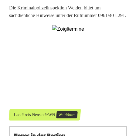
d
Die Kriminalpolizeiinspektion Weiden bittet um
e
sachdienliche Hinweise unter der Rufnummer 0961/401-291.
r
H
o
l
z
s
t
o
Landkreis Neustadt/WN
Waldthurn
ß
v
Neues in der Region