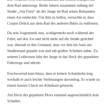
(
dem Rad unterwegs. Beide fuhren zusammen entlang der
Straße „Am Forst“ als der Junge im Rad seines Bekannten
1
einen Ast entdeckte. Um ihm zu helfen, versuchte er, dass
3
Corpus Delicti aus dem Rad des anderen Bikes zu entfernen.
)
Da sein Augenmerk nun, wohlgemerkt noch während der
Fahrt, auf den Ast und nicht mehr auf die Straße gerichtet
w
war, übersah er den Umstand, dass vor ihm ein Auto am
i
Straßenrand geparkt war und mit großen Schritten nahte. Zu
seinem Leidwesen fuhr der Junge in das Heck des geparkten
l
Fahrzeugs und stürzte.
l
Erschwerend kam hinzu, dass er keinen Schutzhelm trug,
h
weshalb er auch leichte Verletzungen davontrug. Er wurde zu
einem kurzen Check ins Klinikum gebracht.
e
Am Heck des geparkten Pkws entstand augenscheinlich kein
l
Schaden.
f