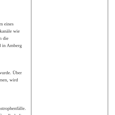
m eines
kanäle wie
n die
rd in Amberg
wurde. Über
rnen, wird
trophenfälle.