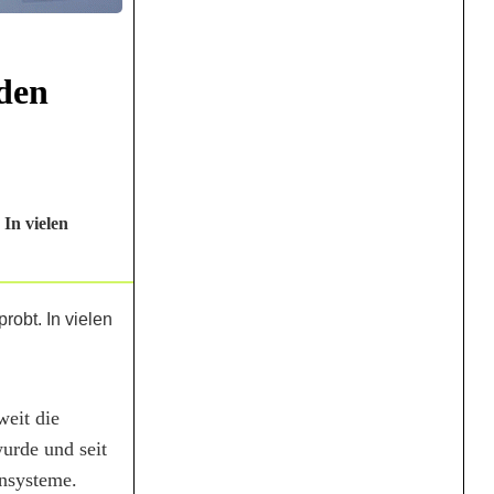
den
In vielen
eit die
urde und seit
rnsysteme.