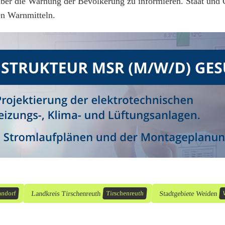
über die Warnung der Bevölkerung zu informieren. Staat und 
en Warnmitteln.
Landkreis Tirschenreuth
Stadtgebiete Weiden
ndorf
Tirschenreuth