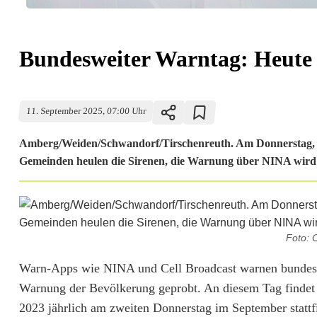
Bundesweiter Warntag: Heute 
11. September 2025, 07:00 Uhr
Amberg/Weiden/Schwandorf/Tirschenreuth. Am Donnerstag, 11
Gemeinden heulen die Sirenen, die Warnung über NINA wird 
Foto: 
B
Warn-Apps wie NINA und Cell Broadcast warnen bundesw
Warnung der Bevölkerung geprobt. An diesem Tag findet d
u
2023 jährlich am zweiten Donnerstag im September statt