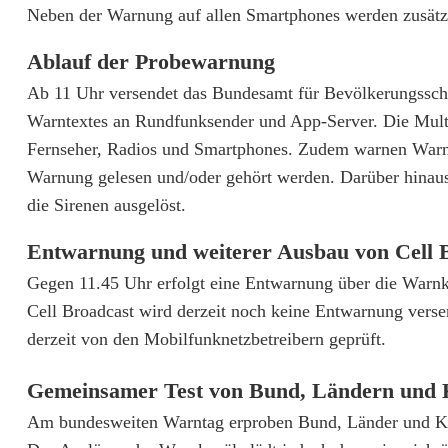
n
Neben der Warnung auf allen Smartphones werden zusätzl
d
Ablauf der Probewarnung
e
Ab 11 Uhr versendet das Bundesamt für Bevölkerungssch
s
Warntextes an Rundfunksender und App-Server. Die Multi
Fernseher, Radios und Smartphones. Zudem warnen Warn
w
Warnung gelesen und/oder gehört werden. Darüber hinaus 
e
die Sirenen ausgelöst.
i
Entwarnung und weiterer Ausbau von Cell 
t
Gegen 11.45 Uhr erfolgt eine Entwarnung über die Warnk
e
Cell Broadcast wird derzeit noch keine Entwarnung verse
derzeit von den Mobilfunknetzbetreibern geprüft.
r
W
Gemeinsamer Test von Bund, Ländern un
Am bundesweiten Warntag erproben Bund, Länder und Ko
a