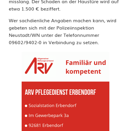
misslang. Der Schaden an der Haustüre wird auf
e
etwa 1.500 € beziffert.
r
Wer sachdienliche Angaben machen kann, wird
gebeten sich mit der Polizeiinspektion
u
Neustadt/WN unter der Telefonnummer
r
09602/9402-0 in Verbindung zu setzen.
s
a
c
h
t
g
r