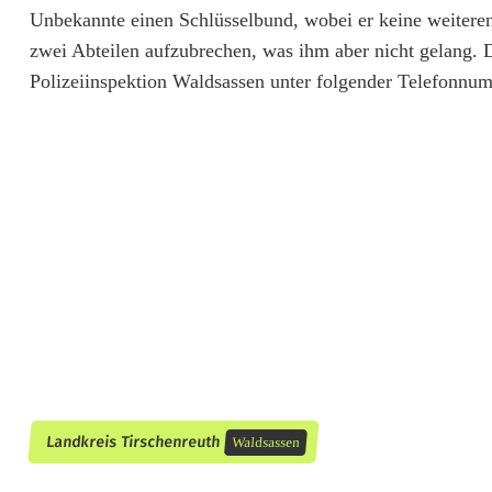
b
Unbekannte einen Schlüsselbund, wobei er keine weiteren
m
zwei Abteilen aufzubrechen, was ihm aber nicht gelang.
Polizeiinspektion Waldsassen unter folgender Telefonnu
a
c
h
t
e
s
i
c
h
Landkreis Tirschenreuth
Waldsassen
a