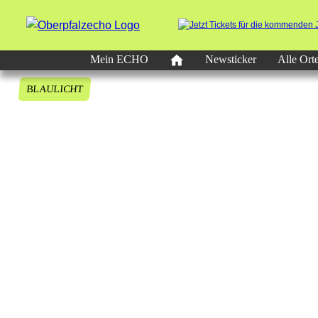
Mein ECHO
Newsticker
Alle Ort
BLAULICHT