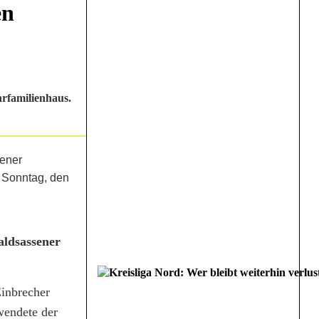
en
rfamilienhaus.
ldsassener
inbrecher
wendete der