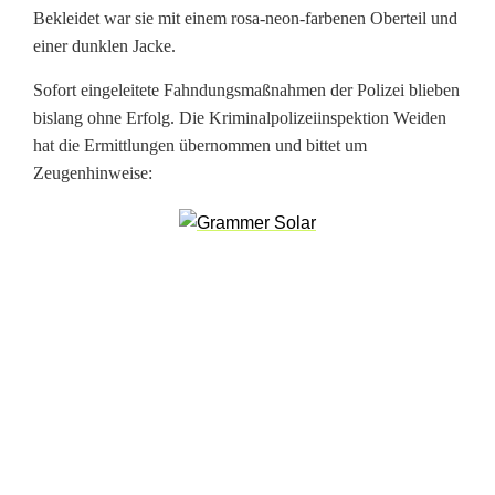
n
Bekleidet war sie mit einem rosa-neon-farbenen Oberteil und
einer dunklen Jacke.
e
Sofort eingeleitete Fahndungsmaßnahmen der Polizei blieben
r
bislang ohne Erfolg. Die Kriminalpolizeiinspektion Weiden
i
hat die Ermittlungen übernommen und bittet um
Zeugenhinweise:
n
:
Z
e
u
g
e
n