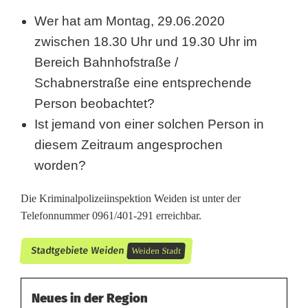
g
Wer hat am Montag, 29.06.2020
zwischen 18.30 Uhr und 19.30 Uhr im
e
Bereich Bahnhofstraße /
s
Schabnerstraße eine entsprechende
u
Person beobachtet?
c
Ist jemand von einer solchen Person in
diesem Zeitraum angesprochen
h
worden?
t
Die Kriminalpolizeiinspektion Weiden ist unter der
Telefonnummer 0961/401-291 erreichbar.
Stadtgebiete Weiden
Weiden Stadt
Neues in der Region