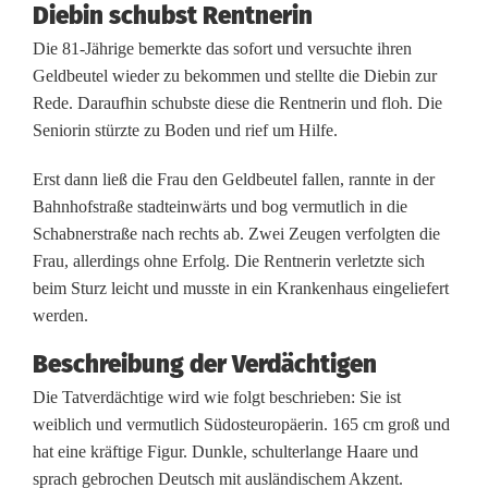
v
Diebin schubst Rentnerin
Die 81-Jährige bemerkte das sofort und versuchte ihren
e
Geldbeutel wieder zu bekommen und stellte die Diebin zur
r
Rede. Daraufhin schubste diese die Rentnerin und floh. Die
Seniorin stürzte zu Boden und rief um Hilfe.
l
e
Erst dann ließ die Frau den Geldbeutel fallen, rannte in der
Bahnhofstraße stadteinwärts und bog vermutlich in die
t
Schabnerstraße nach rechts ab. Zwei Zeugen verfolgten die
z
Frau, allerdings ohne Erfolg. Die Rentnerin verletzte sich
beim Sturz leicht und musste in ein Krankenhaus eingeliefert
t
werden.
R
Beschreibung der Verdächtigen
e
Die Tatverdächtige wird wie folgt beschrieben: Sie ist
n
weiblich und vermutlich Südosteuropäerin. 165 cm groß und
hat eine kräftige Figur. Dunkle, schulterlange Haare und
t
sprach gebrochen Deutsch mit ausländischem Akzent.