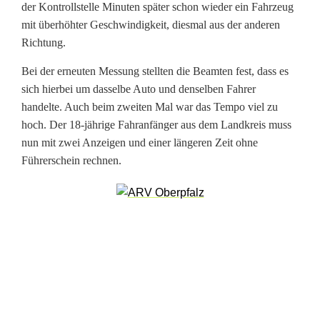
der Kontrollstelle Minuten später schon wieder ein Fahrzeug
t
mit überhöhter Geschwindigkeit, diesmal aus der anderen
Richtung.
h
ä
Bei der erneuten Messung stellten die Beamten fest, dass es
sich hierbei um dasselbe Auto und denselben Fahrer
l
handelte. Auch beim zweiten Mal war das Tempo viel zu
t
hoch. Der 18-jährige Fahranfänger aus dem Landkreis muss
nun mit zwei Anzeigen und einer längeren Zeit ohne
b
Führerschein rechnen.
e
s
s
e
r
: