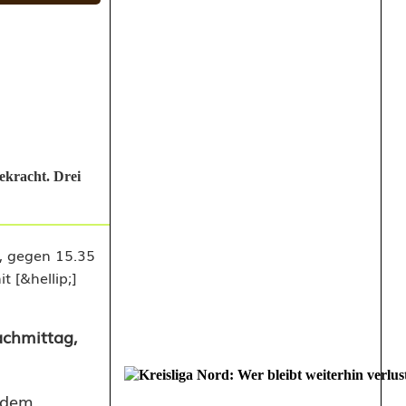
ekracht. Drei
achmittag,
f dem