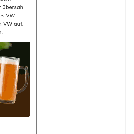
r übersah
ses VW
m VW auf.
n.