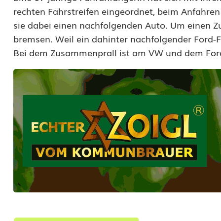
e
rechten Fahrstreifen eingeordnet, beim Anfahren
i
sie dabei einen nachfolgenden Auto. Um einen 
F
bremsen. Weil ein dahinter nachfolgender Ford-F
Bei dem Zusammenprall ist am VW und dem Ford 
a
h
r
z
e
u
g
e
i