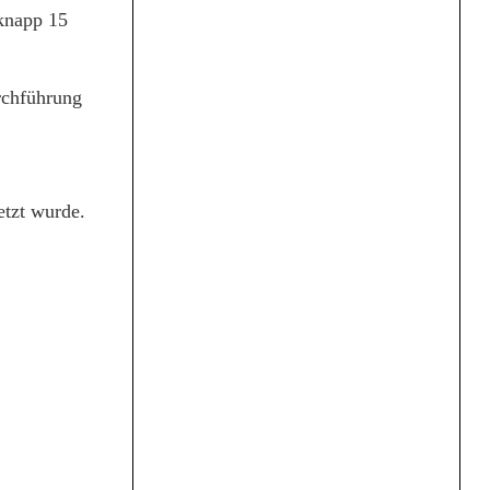
 knapp 15
rchführung
etzt wurde.