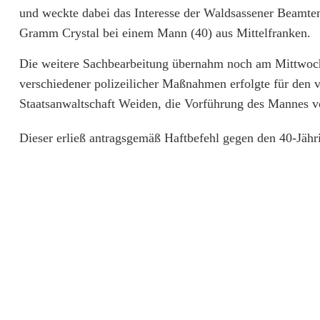
g
und weckte dabei das Interesse der Waldsassener Beamten
e
Gramm Crystal bei einem Mann (40) aus Mittelfranken.
n
Die weitere Sachbearbeitung übernahm noch am Mittwoch
verschiedener polizeilicher Maßnahmen erfolgte für den
s
Staatsanwaltschaft Weiden, die Vorführung des Mannes v
c
Dieser erließ antragsgemäß Haftbefehl gegen den 40-Jähri
h
m
u
g
g
l
e