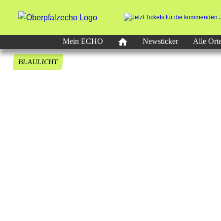
Mein ECHO
Newsticker
Alle Ort
BLAULICHT