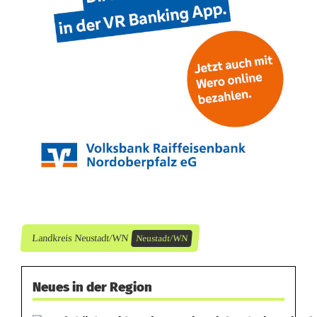
e
i
n
Landkreis Neustadt/WN
Neustadt/WN
Neues in der Region