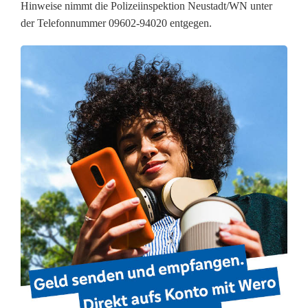
Hinweise nimmt die Polizeiinspektion Neustadt/WN unter
g
der Telefonnummer 09602-94020 entgegen.
e
n
i
n
N
e
u
b
a
u