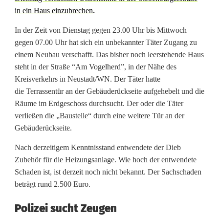
in ein Haus einzubrechen
.
n
b
In der Zeit von Dienstag gegen 23.00 Uhr bis Mittwoch
gegen 07.00 Uhr hat sich ein unbekannter Täter Zugang zu
r
einem Neubau verschafft. Das bisher noch leerstehende Haus
e
steht in der Straße “Am Vogelherd”, in der Nähe des
Kreisverkehrs in Neustadt/WN. Der Täter hatte
c
die Terrassentür an der Gebäuderückseite aufgehebelt und die
Räume im Erdgeschoss durchsucht. Der oder die Täter
h
verließen die „Baustelle“ durch eine weitere Tür an der
e
Gebäuderückseite.
r
Nach derzeitigem Kenntnisstand entwendete der Dieb
s
Zubehör für die Heizungsanlage. Wie hoch der entwendete
Schaden ist, ist derzeit noch nicht bekannt. Der Sachschaden
t
beträgt rund 2.500 Euro.
e
Polizei sucht Zeugen
i