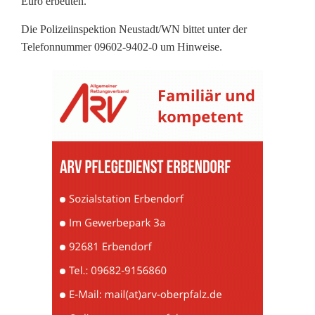
Euro erbeuten.
u
Die Polizeiinspektion Neustadt/WN bittet unter der
c
Telefonnummer 09602-9402-0 um Hinweise.
h
i
n
G
a
r
a
g
e