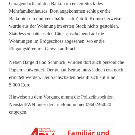
u
Garagendach auf den Balkon im ersten Stock des
c
Mehrfamilienhauses. Dort angekommen schlug er die
Balkontür ein und verschaffte sich Zutritt. Komischerweise
h
wurde aus der Wohnung im ersten Stock nichts gestohlen.
i
Stattdessen hatte es der Täter anscheinend auf die
Wohnungen im Erdgeschoss abgesehen, wo er die
n
Eingangstüren mit Gewalt aufbrach.
M
Neben Bargeld und Schmuck, wurden dort auch persönliche
e
Papiere entwendet. Der genau Betrag muss jedoch erst noch
ermittelt werden. Der Sachschaden beläuft sich auf rund
h
5.000 Euro.
r
Hinweise zu dem Vorgang nimmt die Polizeiinspektion
f
Neustadt/WN unter der Telefonnummer 09602/94020
entgegen.
a
m