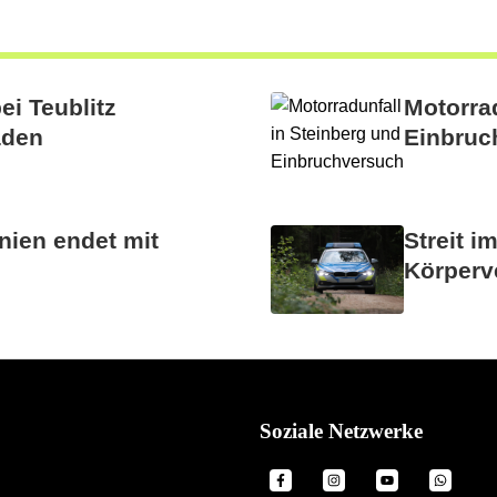
ei Teublitz
Motorrad
aden
Einbruc
nien endet mit
Streit i
Körperv
Soziale Netzwerke