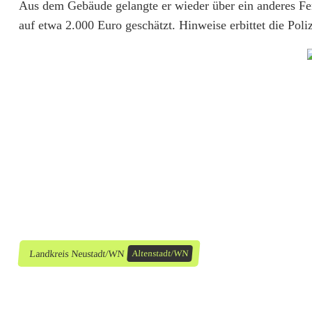
Aus dem Gebäude gelangte er wieder über ein anderes Fe
r
auf etwa 2.000 Euro geschätzt. Hinweise erbittet die Po
u
c
h
i
n
s
H
a
i
Landkreis Neustadt/WN
Altenstadt/WN
s
l