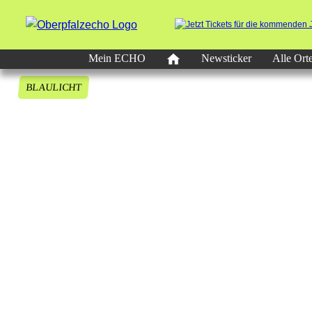
Mein ECHO
Newsticker
Alle Ort
BLAULICHT