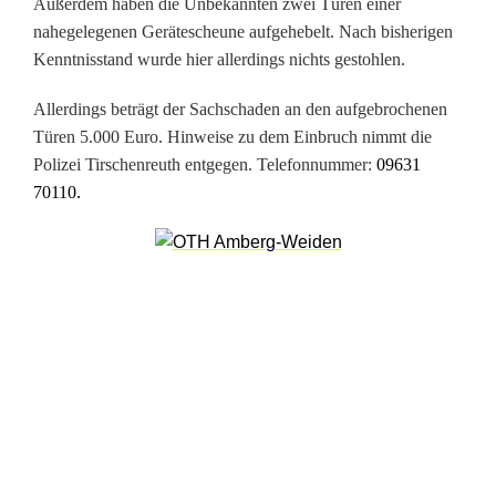
Außerdem haben die Unbekannten zwei Türen einer
i
nahegelegenen Gerätescheune aufgehebelt. Nach bisherigen
Kenntnisstand wurde hier allerdings nichts gestohlen.
n
Allerdings beträgt der Sachschaden an den aufgebrochenen
s
Türen 5.000 Euro. Hinweise zu dem Einbruch nimmt die
V
Polizei Tirschenreuth entgegen. Telefonnummer:
09631
70110.
e
r
e
i
n
s
h