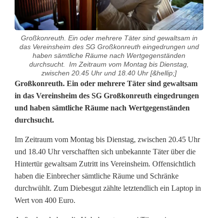
Großkonreuth. Ein oder mehrere Täter sind gewaltsam in
das Vereinsheim des SG Großkonreuth eingedrungen und
haben sämtliche Räume nach Wertgegenständen
durchsucht. Im Zeitraum vom Montag bis Dienstag,
zwischen 20.45 Uhr und 18.40 Uhr [&hellip;]
E
Großkonreuth. Ein oder mehrere Täter sind gewaltsam
in das Vereinsheim des SG Großkonreuth eingedrungen
i
und haben sämtliche Räume nach Wertgegenständen
durchsucht.
n
b
Im Zeitraum vom Montag bis Dienstag, zwischen 20.45 Uhr
und 18.40 Uhr verschafften sich unbekannte Täter über die
r
Hintertür gewaltsam Zutritt ins Vereinsheim. Offensichtlich
u
haben die Einbrecher sämtliche Räume und Schränke
durchwühlt. Zum Diebesgut zählte letztendlich ein Laptop in
c
Wert von 400 Euro.
h