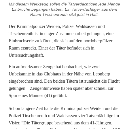
Mit diesem Werkzeug sollen die Tatverdächtigen jede Menge
r
Einbrüche begangen haben. Ein Tatverdächtiger aus dem
Raum Tirschenreuth sitzt jetzt in Haft.
u
Der Kriminalpolizei Weiden, Polizei Waldsassen und
c
Tirschenreuth ist in enger Zusammenarbeit gelungen, eine
h
Einbruchserie zu klären, die sich auf den nordoberpfälzer
Raum erstreckt. Einer der Täter befindet sich in
s
Untersuchungshaft.
e
Ein aufmerksamer Zeuge hat beobachtet, wie zwei
r
Unbekannte in das Clubhaus in der Nähe von Leonberg
eingebrochen sind. Den beiden Tätern ist zunächst die Flucht
i
gelungen – Zeugenhinweise haben später aber schnell zur
e
Spur eines Mannes (41) geführt.
:
Schon längere Zeit hatte die Kriminalpolizei Weiden und die
Polizei Tirschenreuth und Waldsassen vier Tatverdächtige im
P
Visier. “Die Tätergruppe bestehend aus dem 41-Jährigen,
o