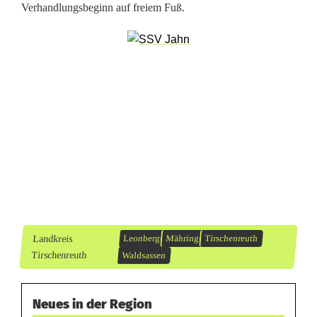
p
Verhandlungsbeginn auf freiem Fuß.
t
T
ä
t
e
r
Landkreis
Leonberg
Mähring
Tirschenreuth
Tirschenreuth
Waldsassen
Neues in der Region