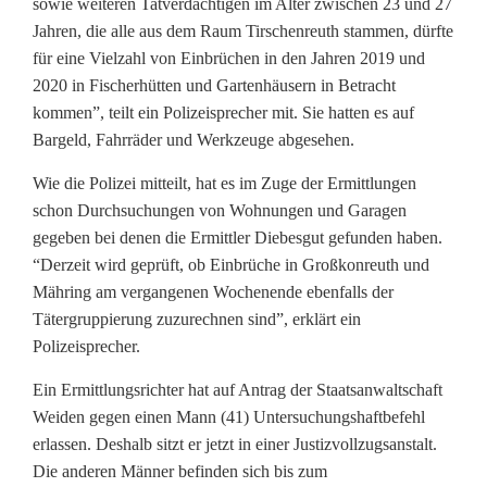
sowie weiteren Tatverdächtigen im Alter zwischen 23 und 27
Jahren, die alle aus dem Raum Tirschenreuth stammen, dürfte
l
für eine Vielzahl von Einbrüchen in den Jahren 2019 und
i
2020 in Fischerhütten und Gartenhäusern in Betracht
kommen”, teilt ein Polizeisprecher mit. Sie hatten es auf
z
Bargeld, Fahrräder und Werkzeuge abgesehen.
e
Wie die Polizei mitteilt, hat es im Zuge der Ermittlungen
i
schon Durchsuchungen von Wohnungen und Garagen
gegeben bei denen die Ermittler Diebesgut gefunden haben.
s
“Derzeit wird geprüft, ob Einbrüche in Großkonreuth und
c
Mähring am vergangenen Wochenende ebenfalls der
Tätergruppierung zuzurechnen sind”, erklärt ein
h
Polizeisprecher.
n
Ein Ermittlungsrichter hat auf Antrag der Staatsanwaltschaft
a
Weiden gegen einen Mann (41) Untersuchungshaftbefehl
erlassen. Deshalb sitzt er jetzt in einer Justizvollzugsanstalt.
p
Die anderen Männer befinden sich bis zum