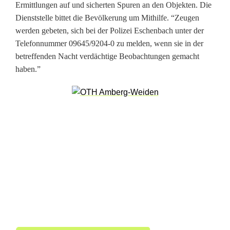
e
Ermittlungen auf und sicherten Spuren an den Objekten. Die
Dienststelle bittet die Bevölkerung um Mithilfe. “Zeugen
t
werden gebeten, sich bei der Polizei Eschenbach unter der
r
Telefonnummer 09645/9204-0 zu melden, wenn sie in der
betreffenden Nacht verdächtige Beobachtungen gemacht
i
haben.”
f
f
t
B
a
u
h
o