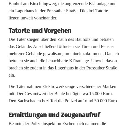
i
Bauhof am Birschlingweg, die angrenzende Kläranlage und
ein Lagerhaus in der Pressather Straße. Die drei Tatorte
n
liegen unweit voneinander.
b
Tatorte und Vorgehen
r
Die Täter stiegen über den Zaun des Bauhofs und betraten
u
das Gelände. Anschließend öffneten sie Türen und Fenster
mehrerer Gebäude gewaltsam, um hineinzukommen. Danach
c
betraten sie auch die benachbarte Kläranlage. Unweit davon
h
brachen sie zudem in das Lagerhaus in der Pressather Straße
ein.
s
Die Täter nahmen Elektrowerkzeuge verschiedener Marken
s
mit. Der Gesamtwert der Beute beträgt etwa 15.000 Euro.
e
Den Sachschaden beziffert die Polizei auf rund 50.000 Euro.
r
Ermittlungen und Zeugenaufruf
i
Beamte der Polizeiinspektion Eschenbach nahmen die