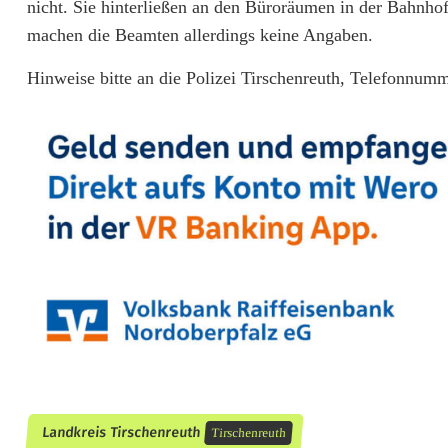
nicht. Sie hinterließen an den Büroräumen in der Bahnh
f
machen die Beamten allerdings keine Angaben.
o
Hinweise bitte an die Polizei Tirschenreuth, Telefonnum
l
g
l
o
s
e
E
i
n
b
Landkreis Tirschenreuth
Tirschenreuth