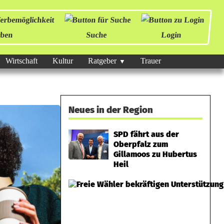
ben
Suche
Login
Wirtschaft
Kultur
Ratgeber
Trauer
Neues in der Region
SPD fährt aus der
Oberpfalz zum
Gillamoos zu Hubertus
Heil