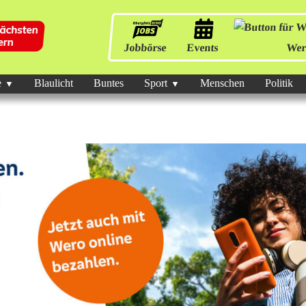
Jobbörse
Events
Wer
e
Blaulicht
Buntes
Sport
Menschen
Politik