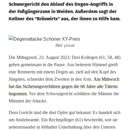
Schwurgericht den Ablauf des Degen-Angriffs in
der Fußgängerzone in Weiden. Außerdem sagt der
Kellner des "Bräuwirts" aus, der ihnen zu Hilfe kam.
Z
Bild: privat
e
Die Mittagszeit, 23. August 2022: Drei Kollegen (61, 58, 48)
u
gehen gemeinsam in die Pause. Aus heiterem Himmel greift
eine Rentnerin mit einem Degen an, zielt auf den Kopf des
g
Jüngsten, schneidet dem Zweiten in den Arm.
Am Mittwoch
e
hat das Sicherungsverfahren gegen die 66 Jahre alte Täterin
begonnen.
Vor dem Schwurgericht schildern die Männer die
n
Minuten der Attacke.
d
Dem Gericht sind die drei Opfer gut bekannt: Es handelt sich
e
um Justizbeamte. Ein Rechtspfleger (61) beschreibt, wie sie
nebeneinander in lebhafter Unterhaltung über den Unteren
r