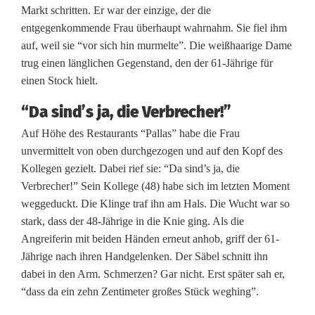
Markt schritten. Er war der einzige, der die
D
entgegenkommende Frau überhaupt wahrnahm. Sie fiel ihm
auf, weil sie “vor sich hin murmelte”. Die weißhaarige Dame
e
trug einen länglichen Gegenstand, den der 61-Jährige für
g
einen Stock hielt.
e
“Da sind’s ja, die Verbrecher!”
n
Auf Höhe des Restaurants “Pallas” habe die Frau
unvermittelt von oben durchgezogen und auf den Kopf des
-
Kollegen gezielt. Dabei rief sie: “Da sind’s ja, die
A
Verbrecher!” Sein Kollege (48) habe sich im letzten Moment
weggeduckt. Die Klinge traf ihn am Hals. Die Wucht war so
t
stark, dass der 48-Jährige in die Knie ging. Als die
t
Angreiferin mit beiden Händen erneut anhob, griff der 61-
Jährige nach ihren Handgelenken. Der Säbel schnitt ihn
a
dabei in den Arm. Schmerzen? Gar nicht. Erst später sah er,
c
“dass da ein zehn Zentimeter großes Stück weghing”.