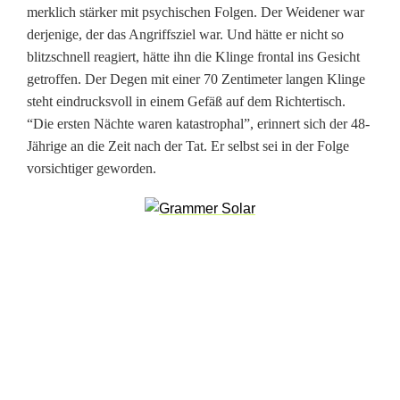
i
merklich stärker mit psychischen Folgen. Der Weidener war
derjenige, der das Angriffsziel war. Und hätte er nicht so
e
blitzschnell reagiert, hätte ihn die Klinge frontal ins Gesicht
e
getroffen. Der Degen mit einer 70 Zentimeter langen Klinge
steht eindrucksvoll in einem Gefäß auf dem Richtertisch.
i
“Die ersten Nächte waren katastrophal”, erinnert sich der 48-
n
Jährige an die Zeit nach der Tat. Er selbst sei in der Folge
vorsichtiger geworden.
e
n
h
e
l
f
e