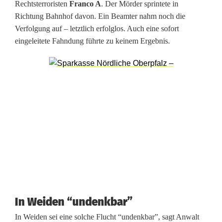
Rechtsterroristen
Franco A
. Der Mörder sprintete in
f
Richtung Bahnhof davon. Ein Beamter nahm noch die
Verfolgung auf – letztlich erfolglos. Auch eine sofort
o
eingeleitete Fahndung führte zu keinem Ergebnis.
t
o
g
r
a
f
i
e
In Weiden “undenkbar”
r
In Weiden sei eine solche Flucht “undenkbar”, sagt Anwalt