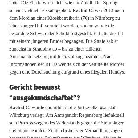
hatte. Die Flucht wirkt nicht wie ein Zufall. Der Sprung
F
scheint vielmehr eiskalt geplant.
Rachid C.
war 2013 nach
a
dem Mord an einer Kioskbetreiberin (76) in Nürnberg zu
lebenslanger Haft verurteilt worden, zudem wurde die
h
besondere Schwere der Schuld festgestellt. Er hatte die Tat
n
mit seinem jüngeren Bruder begangen. Die Strafe saß er
zunächst in Straubing ab – bis zu einer tätlichen
d
Auseinandersetzung mit Justizvollzugsbeamten. Nach
u
Informationen der BILD wehrte sich der verurteilte Mörder
gegen eine Durchsuchung aufgrund eines illegalen Handys.
n
g
Gericht bewusst
“ausgekundschaftet”?
:
Rachid C.
wurde daraufhin in die Justizvollzugsanstalt
M
Würzburg verlegt. Am Amtsgericht Regensburg lief aktuell
ö
sein Prozess wegen des Widerstands gegen die Straubinger
Gefängnisbeamten. Zu den bisher vier Verhandlungstagen
r