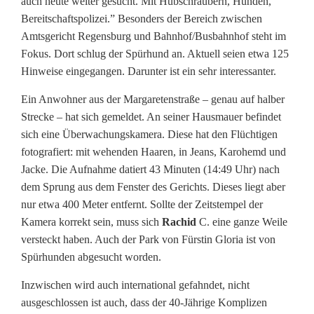
auch heute weiter gesucht. Mit Hubschraubern, Hunden,
a
Bereitschaftspolizei.” Besonders der Bereich zwischen
t
Amtsgericht Regensburg und Bahnhof/Busbahnhof steht im
Fokus. Dort schlug der Spürhund an. Aktuell seien etwa 125
e
Hinweise eingegangen. Darunter ist ein sehr interessanter.
]
Ein Anwohner aus der Margaretenstraße – genau auf halber
N
Strecke – hat sich gemeldet. An seiner Hausmauer befindet
sich eine Überwachungskamera. Diese hat den Flüchtigen
e
fotografiert: mit wehenden Haaren, in Jeans, Karohemd und
u
Jacke. Die Aufnahme datiert 43 Minuten (14:49 Uhr) nach
dem Sprung aus dem Fenster des Gerichts. Dieses liegt aber
e
nur etwa 400 Meter entfernt. Sollte der Zeitstempel der
s
Kamera korrekt sein, muss sich
Rachid
C. eine ganze Weile
versteckt haben. Auch der Park von Fürstin Gloria ist von
v
Spürhunden abgesucht worden.
o
Inzwischen wird auch international gefahndet, nicht
n
ausgeschlossen ist auch, dass der 40-Jährige Komplizen