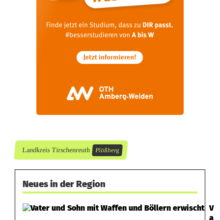
b
e
r
g
Landkreis Tirschenreuth
Plößberg
Neues in der Region
V
a