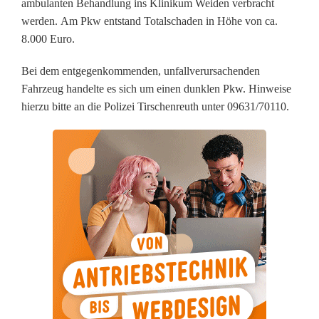
ambulanten Behandlung ins Klinikum Weiden verbracht
u
werden. Am Pkw entstand Totalschaden in Höhe von ca.
8.000 Euro.
c
Bei dem entgegenkommenden, unfallverursachenden
h
Fahrzeug handelte es sich um einen dunklen Pkw. Hinweise
t
hierzu bitte an die Polizei Tirschenreuth unter 09631/70110.
b
e
i
P
l
ö
ß