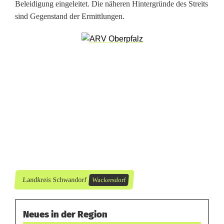
Beleidigung eingeleitet. Die näheren Hintergründe des Streits
i
sind Gegenstand der Ermittlungen.
l
i
e
n
s
t
r
e
Landkreis Schwandorf
Wackersdorf
i
t
Neues in der Region
i