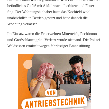
e
befindliches Gefäß mit Abfallresten überhitzte und Feuer
r
fing. Der Wohnungshinhaber hatte das Kochfeld wohl
i
unabsichtlich in Betrieb gesetzt und hatte danach die
Wohnung verlassen.
n
Im Einsatz waren die Feuerwehren Mitterteich, Pechbrunn
M
und Großschlattengrün. Verletzt wurde niemand. Die Polizei
e
Waldsassen ermittelt wegen fahrlässiger Brandstiftung.
h
r
f
a
m
i