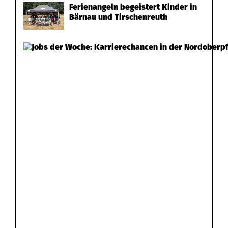
Ferienangeln begeistert Kinder in
c
Bärnau und Tirschenreuth
h
b
r
u
n
n