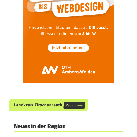
l
i
e
n
h
a
u
s
i
Landkreis Tirschenreuth
Pechbrunn
n
P
Neues in der Region
e