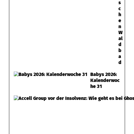
s
c
h
e
n
W
al
d
b
a
d
Babys 2026:
Kalenderwoc
he 31