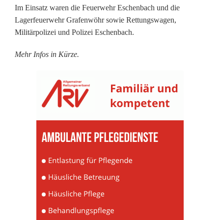
e
Im Einsatz waren die Feuerwehr Eschenbach und die
r
Lagerfeuerwehr Grafenwöhr sowie Rettungswagen,
Militärpolizei und Polizei Eschenbach.
s
Mehr Infos in Kürze.
t
ö
r
t
A
u
t
o