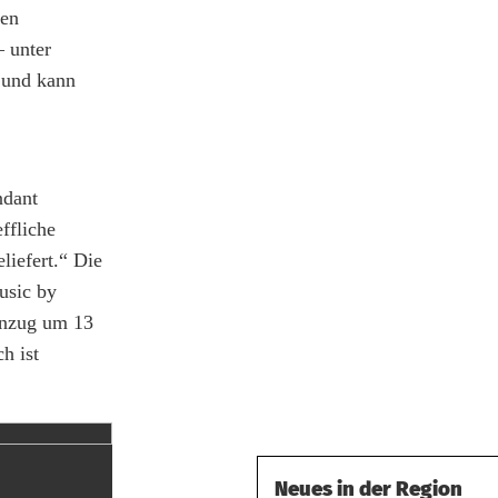
den
– unter
 und kann
ndant
ffliche
liefert.“ Die
usic by
henzug um 13
h ist
Neues in der Region