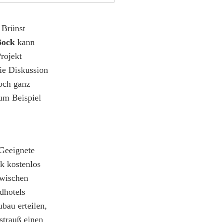
 Brünst
Bock
kann
rojekt
ie Diskussion
noch ganz
um Beispiel
 Geeignete
k kostenlos
zwischen
dhotels
bau erteilen,
trauß einen