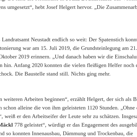
ens umgesetzt“, hebt Josef Helgert hervor. „Die Zusammenarb
andratsamt Neustadt endlich so weit: Der Spatenstich konnt
tonierung war am 15. Juli 2019, die Grundsteinlegung am 21.
. Oktober 2019 erinnern. „Und danach haben wir die Einschal
n hin. Anfang 2020 konnten die vielen fleißigen Helfer noch
ck. Die Baustelle stand still. Nichts ging mehr.
weiteren Arbeiten beginnen“, erzählt Helgert, der sich als B
n schon alleine die von ihm geleisteten 1120 Stunden. „Ohne 
“, weiß er den Arbeitseifer der Leute sehr zu schätzen. Insges
Mäckl
778 geleistet“, würdigt er das Engagement des ausgebi
nd so konnten Innenausbau, Dämmung und Trockenbau, die