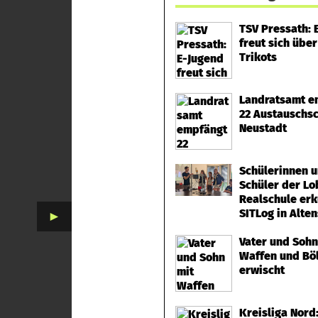
TSV Pressath: 
freut sich übe
Trikots
Landratsamt e
22 Austauschsc
Neustadt
Schülerinnen 
Schüler der Lo
Realschule er
SITLog in Alte
►
Vater und Sohn
Waffen und Bö
erwischt
Kreisliga Nord