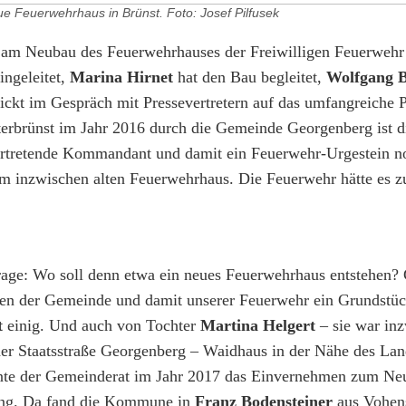
e Feuerwehrhaus in Brünst. Foto: Josef Pilfusek
nd am Neubau des Feuerwehrhauses der Freiwilligen Feuerwehr
ingeleitet,
Marina Hirnet
hat den Bau begleitet,
Wolfgang 
ickt im Gespräch mit Pressevertretern auf das umfangreiche P
terbrünst im Jahr 2016 durch die Gemeinde Georgenberg ist d
llvertretende Kommandant und damit ein Feuerwehr-Urgestein 
em inzwischen alten Feuerwehrhaus. Die Feuerwehr hätte es z
 Frage: Wo soll denn etwa ein neues Feuerwehrhaus entstehen?
ellen der Gemeinde und damit unserer Feuerwehr ein Grundstüc
t
einig. Und auch von Tochter
Martina Helgert
– sie war in
der Staatsstraße Georgenberg – Waidhaus in der Nähe des Lan
nte der Gemeinderat im Jahr 2017 das Einvernehmen zum Neu
 ging. Da fand die Kommune in
Franz Bodensteiner
aus Vohens