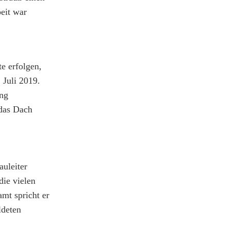
eit war
e erfolgen,
 Juli 2019.
ung
 das Dach
auleiter
die vielen
amt spricht er
ldeten