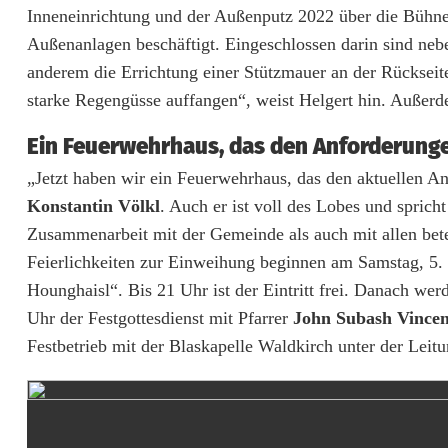
i
Inneneinrichtung und der Außenputz 2022 über die Bühne
n
Außenanlagen beschäftigt. Eingeschlossen darin sind nebe
anderem die Errichtung einer Stützmauer an der Rücksei
w
starke Regengüsse auffangen“, weist Helgert hin. Außerdem
e
Ein Feuerwehrhaus, das den Anforderunge
i
„Jetzt haben wir ein Feuerwehrhaus, das den aktuellen A
h
Konstantin Völkl
. Auch er ist voll des Lobes und spric
u
Zusammenarbeit mit der Gemeinde als auch mit allen betei
Feierlichkeiten zur Einweihung beginnen am Samstag, 5
n
Hounghaisl“. Bis 21 Uhr ist der Eintritt frei. Danach we
g
Uhr der Festgottesdienst mit Pfarrer
John Subash Vincen
d
Festbetrieb mit der Blaskapelle Waldkirch unter der Lei
e
s