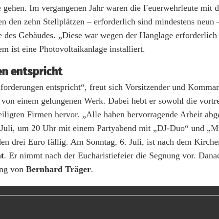
 gehen. Im vergangenen Jahr waren die Feuerwehrleute mit 
n den zehn Stellplätzen – erforderlich sind mindestens neun 
te des Gebäudes. „Diese war wegen der Hanglage erforderlich
 ist eine Photovoltaikanlage installiert.
n entspricht
nforderungen entspricht“, freut sich Vorsitzender und Komma
ht von einem gelungenen Werk. Dabei hebt er sowohl die vortre
ligten Firmen hervor. „Alle haben hervorragende Arbeit abge
. Juli, um 20 Uhr mit einem Partyabend mit „DJ-Duo“ und „M
rden drei Euro fällig. Am Sonntag, 6. Juli, ist nach dem Kirc
t
. Er nimmt nach der Eucharistiefeier die Segnung vor. Danac
tung von
Bernhard Träger
.