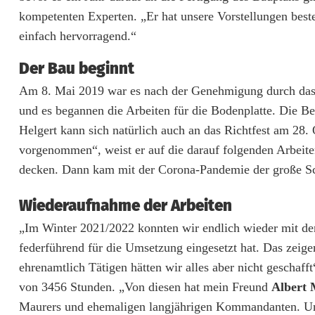
kompetenten Experten. „Er hat unsere Vorstellungen best
ü
einfach hervorragend.“
n
Der Bau beginnt
s
Am 8. Mai 2019 war es nach der Genehmigung durch das L
t
und es begannen die Arbeiten für die Bodenplatte. Die Be
f
Helgert kann sich natürlich auch an das Richtfest am 28
vorgenommen“, weist er auf die darauf folgenden Arbeite
e
decken. Dann kam mit der Corona-Pandemie der große Scho
i
Wiederaufnahme der Arbeiten
e
„Im Winter 2021/2022 konnten wir endlich wieder mit den 
r
federführend für die Umsetzung eingesetzt hat. Das zeige
t
ehrenamtlich Tätigen hätten wir alles aber nicht geschafft
E
von 3456 Stunden. „Von diesen hat mein Freund
Albert 
Maurers und ehemaligen langjährigen Kommandanten. U