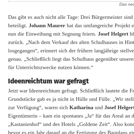
Das neu
F
Das gibt es auch nicht alle Tage: Drei Bürgermeister si
beteiligt.
Johann Maurer
hat das umfangreiche Projekt e
e
nun die Einweihung mit Segnung feiern.
Josef Helgert
bl
u
zurück. „Nach dem Verkauf des alten Schulhauses in Hin
losgegangen“, erinnert sich der frühere langjährige ste
e
genau. „Schließlich liegt das Schulhaus gegenüber unser
r
für Unterrichtszwecke nutzen können.“
w
Ideenreichtum war gefragt
e
Jetzt war Ideenreichtum gefragt. Schließlich lautete die
h
Grundstücke gab es ja nicht in Hülle und Fülle. „Wir st
zur Verfügung“, waren sich
Katharina
und
Josef Helger
r
Eigentümerin – kam ein spontanes „Ja“ für das Areal an 
B
„Kastanienhof“ und des Hotels „Goldene Zeit“. Also kon
r
bevor es ein Jahr darauf an die Fertigung des Bauplans