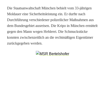
e
s
Die Staatsanwaltschaft München behielt vom 33-jährigen
Moldauer eine Sicherheitsleistung ein. Er durfte nach
t
Durchführung verschiedener polizeilicher Maßnahmen aus
o
dem Bundesgebiet ausreisen. Die Kripo in München ermittelt
gegen den Mann wegen Hehlerei. Die Schmuckstücke
h
konnten zwischenzeitlich an die rechtmäßigen Eigentümer
zurückgegeben werden.
l
e
n
e
n
S
c