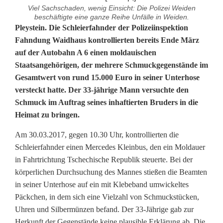
Viel Sachschaden, wenig Einsicht: Die Polizei Weiden
beschäftigte eine ganze Reihe Unfälle in Weiden.
F
Pleystein. Die Schleierfahnder der Polizeiinspektion
Fahndung Waidhaus kontrollierten bereits Ende März
ü
auf der Autobahn A 6 einen moldauischen
Staatsangehörigen, der mehrere Schmuckgegenstände im
r
Gesamtwert von rund 15.000 Euro in seiner Unterhose
d
versteckt hatte. Der 33-jährige Mann versuchte den
Schmuck im Auftrag seines inhaftierten Bruders in die
e
Heimat zu bringen.
n
Am 30.03.2017, gegen 10.30 Uhr, kontrollierten die
B
Schleierfahnder einen Mercedes Kleinbus, den ein Moldauer
in Fahrtrichtung Tschechische Republik steuerte. Bei der
r
körperlichen Durchsuchung des Mannes stießen die Beamten
u
in seiner Unterhose auf ein mit Klebeband umwickeltes
Päckchen, in dem sich eine Vielzahl von Schmuckstücken,
d
Uhren und Silbermünzen befand. Der 33-Jährige gab zur
e
Herkunft der Gegenstände keine plausible Erklärung ab. Die