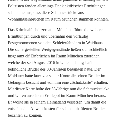
Polizisten fanden allerdings Dank akribischer Ermittlungen
r
schnell heraus, dass diese Schmuckstücke aus
:
Wohnungseinbrüchen im Raum München stammen könnten.
M
Das Kriminalfachdezernat in München führte die weiteren
Ermittlungen durch und übernahm den vorläufig
a
Festgenommenen von den Schleierfahndern in Waidhaus.
n
Die sichergestellten Wertgegenstände ließen sich schließlich
insgesamt elf Einbrüchen im Raum München zuordnen,
n
welche der seit August 2016 in Untersuchungshaft
w
befindliche Bruder des 33-Jährigen begangen hatte. Der
Moldauer hatte kurz vor seiner Kontrolle seinen Bruder im
i
Gefängnis besucht und von ihm eine „Schatzkarte“ erhalten.
l
Mit dieser Karte holte der 33-Jährige nun die Schmuckstücke
und Uhren aus einem Erddepot im Raum München heraus.
l
Er wollte sie in seinem Heimatland versetzen, um damit die
g
entstehenden Anwaltskosten für seinen inhaftierten Bruder
bezahlen zu können.