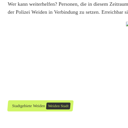
e
Wer kann weiterhelfen? Personen, die in diesem Zeitra
der Polizei Weiden in Verbindung zu setzen. Erreichbar 
r
ä
t
e
a
u
s
B
a
Stadtgebiete Weiden
Weiden Stadt
g
g