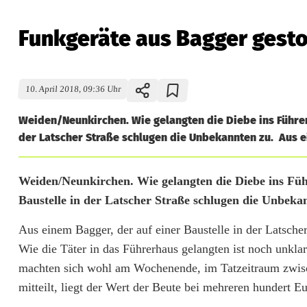
Funkgeräte aus Bagger gest
10. April 2018, 09:36 Uhr
Weiden/Neunkirchen. Wie gelangten die Diebe ins Führerh
der Latscher Straße schlugen die Unbekannten zu. Aus ei
F
Weiden/Neunkirchen. Wie gelangten die Diebe ins Führ
Baustelle in der Latscher Straße schlugen die Unbeka
u
Aus einem Bagger, der auf einer Baustelle in der Latsche
n
Wie die Täter in das Führerhaus gelangten ist noch unklar
k
machten sich wohl am Wochenende, im Tatzeitraum zwisch
g
mitteilt, liegt der Wert der Beute bei mehreren hundert Eu