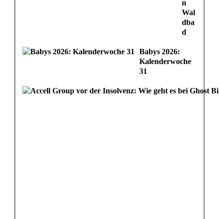
n
Wal
dba
d
Babys 2026:
Kalenderwoche
31