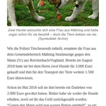
f
t
m
i
Zwei Hunde wünschte sich eine Frau aus Mähring und hatte
sogar schon für sie bezahlt – doch die Tiere bekam sie nie.
t
(Symbolbild: Archiv)
d
Wie die Polizei Tirschenreuth mitteilt, erstattete die Frau aus
e
dem Gemeindebereich Mähring Strafanzeige gegen den
Mann (51) aus Reichenbach/Vogtland. Bereits im August
r
2018 hatte sie bei dem Herrn zwei Hunde für 3.000 Euro
T
gekauft und ihm für den Transport der Tiere weitere 1.500
Euro überwiesen.
i
Schon im Mai 2018 soll sie ihm bereits ein Darlehen von
e
2.000 Euro gewährt haben. Bisher habe sie weder die Hunde
r
erhalten, noch sei ihr das Geld zurückgezahlt worden.
“Gegen den Mann wird nun wegen Betrug ermittelt”, so ein