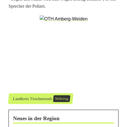
l
Sprecher der Polizei.
i
e
b
e
:
P
o
l
i
Landkreis Tirschenreuth
Mähring
z
Neues in der Region
e