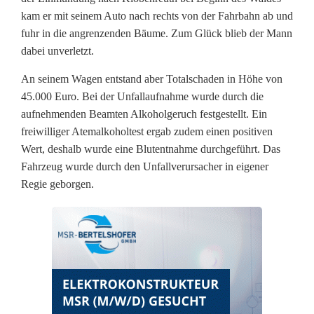
l
kam er mit seinem Auto nach rechts von der Fahrbahn ab und
ü
fuhr in die angrenzenden Bäume. Zum Glück blieb der Mann
dabei unverletzt.
c
An seinem Wagen entstand aber Totalschaden in Höhe von
k
45.000 Euro. Bei der Unfallaufnahme wurde durch die
n
aufnehmenden Beamten Alkoholgeruch festgestellt. Ein
freiwilliger Atemalkoholtest ergab zudem einen positiven
a
Wert, deshalb wurde eine Blutentnahme durchgeführt. Das
c
Fahrzeug wurde durch den Unfallverursacher in eigener
Regie geborgen.
h
K
o
l
l