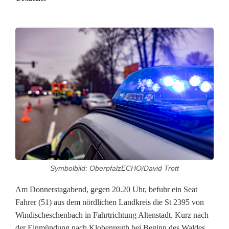
G
l
ü
c
k
i
m
Symbolbild: OberpfalzECHO/David Trott
U
Am Donnerstagabend, gegen 20.20 Uhr, befuhr ein Seat
n
Fahrer (51) aus dem nördlichen Landkreis die St 2395 von
g
Windischeschenbach in Fahrtrichtung Altenstadt. Kurz nach
der Einmündung nach Klobenreuth bei Beginn des Waldes