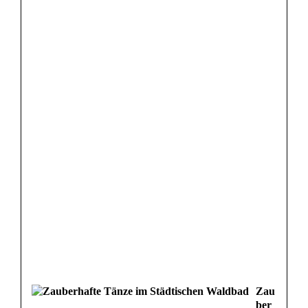
Zau
ber