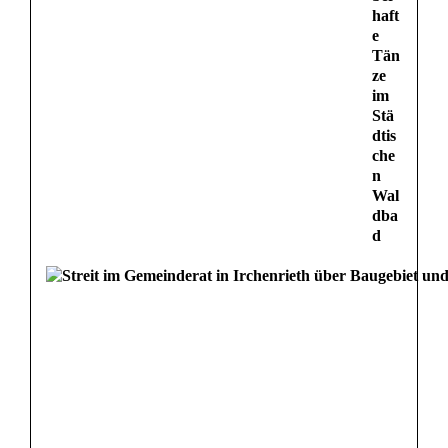
haft
e
Tän
ze
im
Stä
dtis
che
n
Wal
dba
d