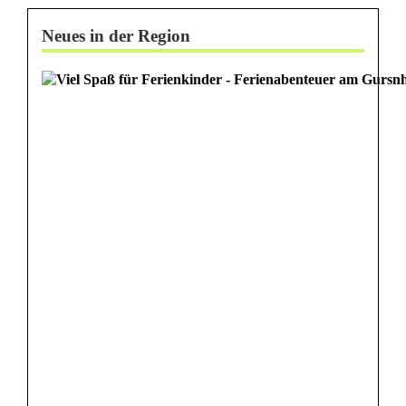
e
Neues in der Region
n