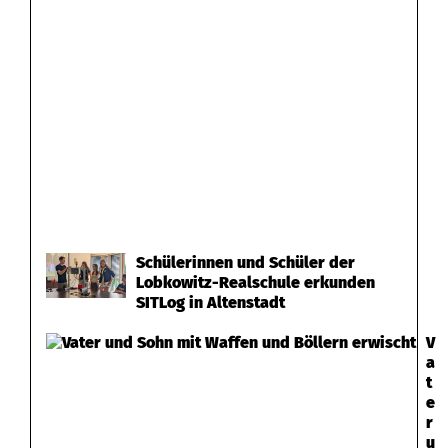
Schülerinnen und Schüler der
Lobkowitz-Realschule erkunden
SITLog in Altenstadt
V
a
t
e
r
u