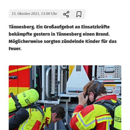
15. Oktober 2021, 13:00 Uhr
Tännesberg. Ein Großaufgebot an Einsatzkräfte
bekämpfte gestern in Tännesberg einen Brand.
Möglicherweise sorgten zündelnde Kinder für das
Feuer.
G
r
o
ß
e
i