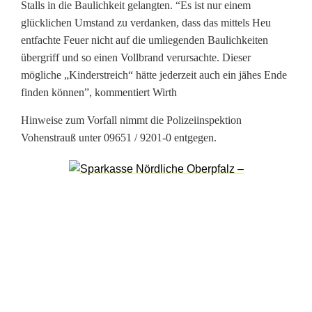
ü
Stalls in die Baulichkeit gelangten. “Es ist nur einem
glücklichen Umstand zu verdanken, dass das mittels Heu
n
entfachte Feuer nicht auf die umliegenden Baulichkeiten
d
übergriff und so einen Vollbrand verursachte. Dieser
mögliche „Kinderstreich“ hätte jederzeit auch ein jähes Ende
e
finden können”, kommentiert Wirth
l
Hinweise zum Vorfall nimmt die Polizeiinspektion
n
Vohenstrauß unter 09651 / 9201-0 entgegen.
d
e
K
i
n
d