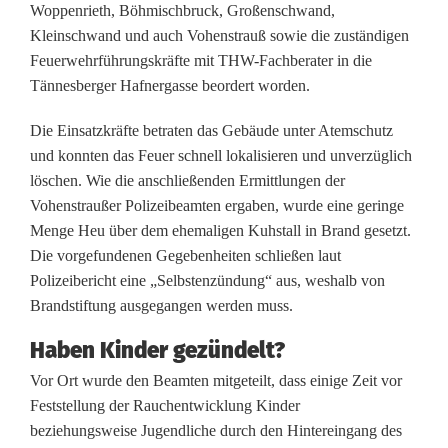
Woppenrieth, Böhmischbruck, Großenschwand,
s
Kleinschwand und auch Vohenstrauß sowie die zuständigen
Feuerwehrführungskräfte mit THW-Fachberater in die
b
Tännesberger Hafnergasse beordert worden.
e
Die Einsatzkräfte betraten das Gebäude unter Atemschutz
r
und konnten das Feuer schnell lokalisieren und unverzüglich
g
löschen. Wie die anschließenden Ermittlungen der
Vohenstraußer Polizeibeamten ergaben, wurde eine geringe
:
Menge Heu über dem ehemaligen Kuhstall in Brand gesetzt.
S
Die vorgefundenen Gegebenheiten schließen laut
Polizeibericht eine „Selbstenzündung“ aus, weshalb von
i
Brandstiftung ausgegangen werden muss.
n
Haben Kinder gezündelt?
d
Vor Ort wurde den Beamten mitgeteilt, dass einige Zeit vor
Feststellung der Rauchentwicklung Kinder
z
beziehungsweise Jugendliche durch den Hintereingang des