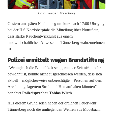
n
Foto: Jürgen Masching
s
Gestern am späten Nachmitteg um kurz nach 17:00 Uhr ging
a
bei der ILS Nordoberpfalz die Mitteilung über Notruf ein,
t
dass starke Rauchentwicklung aus einem
landwirtschaftlichen Anwesen in Tännesberg wahrzunehmen
z
ist.
i
Polizei ermittelt wegen Brandstiftung
n
“Wenngleich die Baulichkeit seit geraumer Zeit nicht mehr
T
bewohnt ist, konnte nicht ausgeschlossen werden, dass sich
aktuell – möglicherweise unberechtigte – Personen auf dem
ä
Areal mit gelagertem Stroh und Heu aufhalten könnten”,
n
berichtet
Polizeisprecher Tobias Wirth
.
n
Aus diesem Grund seien neben der örtlichen Feuerwehr
Tännesberg noch die umliegenden Wehren aus Moosbach,
e