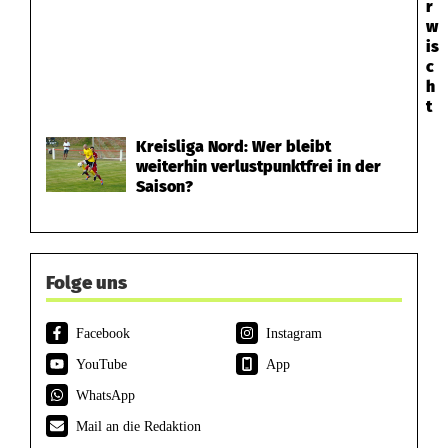
r
w
is
c
h
t
Kreisliga Nord: Wer bleibt
weiterhin verlustpunktfrei in der
Saison?
Folge uns
Facebook
Instagram
YouTube
App
WhatsApp
Mail an die Redaktion