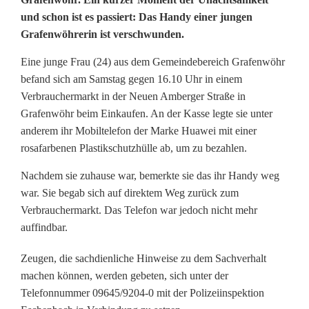
H
und schon ist es passiert: Das Handy einer jungen
a
Grafenwöhrerin ist verschwunden.
n
Eine junge Frau (24) aus dem Gemeindebereich Grafenwöhr
d
befand sich am Samstag gegen 16.10 Uhr in einem
Verbrauchermarkt in der Neuen Amberger Straße in
y
Grafenwöhr beim Einkaufen. An der Kasse legte sie unter
b
anderem ihr Mobiltelefon der Marke Huawei mit einer
rosafarbenen Plastikschutzhülle ab, um zu bezahlen.
e
Nachdem sie zuhause war, bemerkte sie das ihr Handy weg
i
war. Sie begab sich auf direktem Weg zurück zum
m
Verbrauchermarkt. Das Telefon war jedoch nicht mehr
auffindbar.
E
Zeugen, die sachdienliche Hinweise zu dem Sachverhalt
i
machen können, werden gebeten, sich unter der
n
Telefonnummer 09645/9204-0 mit der Polizeiinspektion