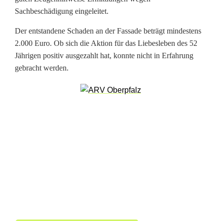
h
Sachbeschädigung eingeleitet.
r
Der entstandene Schaden an der Fassade beträgt mindestens
t
2.000 Euro. Ob sich die Aktion für das Liebesleben des 52
Jährigen positiv ausgezahlt hat, konnte nicht in Erfahrung
z
gebracht werden.
u
A
n
z
e
i
g
e