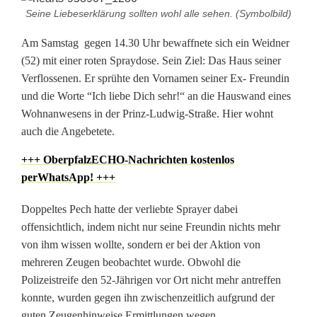
Seine Liebeserklärung sollten wohl alle sehen. (Symbolbild)
i
Am Samstag gegen 14.30 Uhr bewaffnete sich ein Weidner
e
(52) mit einer roten Spraydose. Sein Ziel: Das Haus seiner
b
Verflossenen. Er sprühte den Vornamen seiner Ex- Freundin
und die Worte “Ich liebe Dich sehr!“ an die Hauswand eines
e
Wohnanwesens in der Prinz-Ludwig-Straße. Hier wohnt
d
auch die Angebetete.
i
+++ OberpfalzECHO-Nachrichten kostenlos
perWhatsApp! +++
c
h
Doppeltes Pech hatte der verliebte Sprayer dabei
offensichtlich, indem nicht nur seine Freundin nichts mehr
!
von ihm wissen wollte, sondern er bei der Aktion von
mehreren Zeugen beobachtet wurde. Obwohl die
f
Polizeistreife den 52-Jährigen vor Ort nicht mehr antreffen
ü
konnte, wurden gegen ihn zwischenzeitlich aufgrund der
guten Zeugenhinweise Ermittlungen wegen