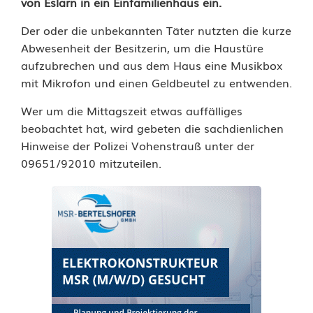
von Eslarn in ein Einfamilienhaus ein.
d
Der oder die unbekannten Täter nutzten die kurze
e
Abwesenheit der Besitzerin, um die Haustüre
aufzubrechen und aus dem Haus eine Musikbox
r
mit Mikrofon und einen Geldbeutel zu entwenden.
M
Wer um die Mittagszeit etwas auffälliges
i
beobachtet hat, wird gebeten die sachdienlichen
Hinweise der Polizei Vohenstrauß unter der
t
09651/92010 mitzuteilen.
t
a
g
s
z