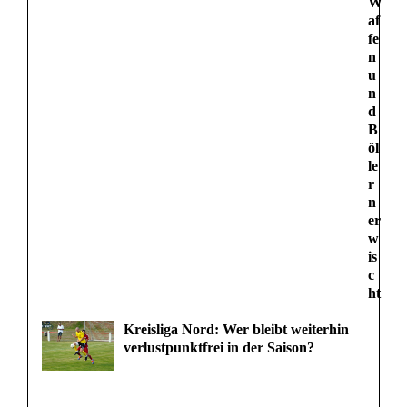
W
af
fe
n
u
n
d
B
öl
le
r
n
er
w
is
c
ht
Kreisliga Nord: Wer bleibt weiterhin
verlustpunktfrei in der Saison?