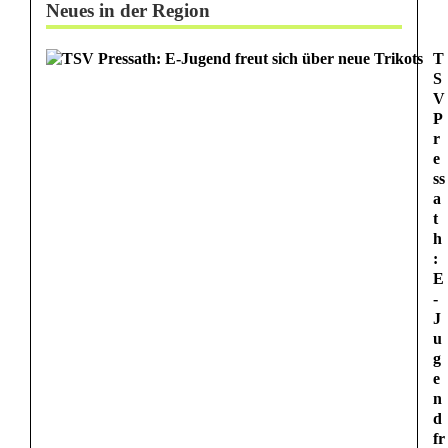
i
Neues in der Region
n
T
S
E
V
i
P
r
n
e
ss
f
a
t
a
h
:
m
E
-
i
J
u
l
g
e
i
n
d
e
fr