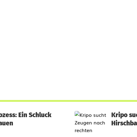
zess: Ein Schluck
Kripo su
rauen
Hirschb