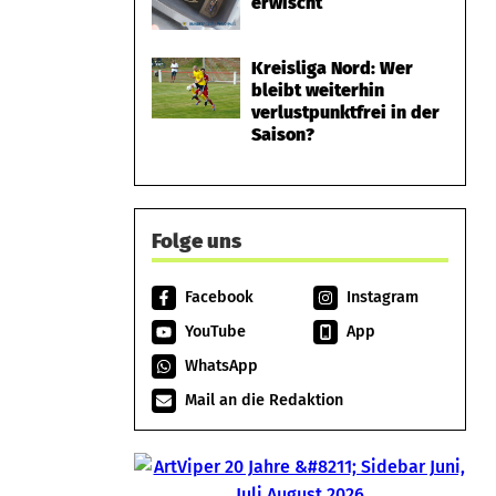
erwischt
Kreisliga Nord: Wer
bleibt weiterhin
verlustpunktfrei in der
Saison?
Folge uns
Facebook
Instagram
YouTube
App
WhatsApp
Mail an die Redaktion