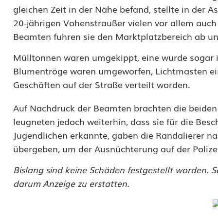
e
gleichen Zeit in der Nähe befand, stellte in der 
n
20-jährigen Vohenstraußer vielen vor allem au
Beamten fuhren sie den Marktplatzbereich ab und
d
Mülltonnen waren umgekippt, eine wurde sogar i
l
Blumentröge waren umgeworfen, Lichtmasten ei
i
Geschäften auf der Straße verteilt worden.
c
Auf Nachdruck der Beamten brachten die beiden s
h
leugneten jedoch weiterhin, dass sie für die Besc
e
Jugendlichen erkannte, gaben die Randalierer n
übergeben, um der Ausnüchterung auf der Poliz
r
a
Bislang sind keine Schäden festgestellt worden. So
darum Anzeige zu erstatten.
n
d