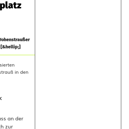
platz
 Vohenstraußer
[&hellip;]
k
ass an der
h zur