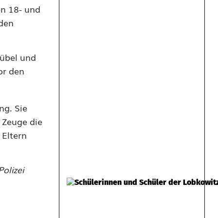
en 18- und
 den
kübel und
or den
ng. Sie
r Zeuge die
 Eltern
olizei