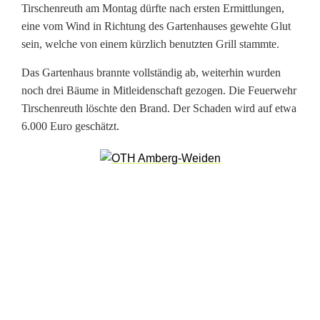
Tirschenreuth am Montag dürfte nach ersten Ermittlungen,
r
eine vom Wind in Richtung des Gartenhauses gewehte Glut
sein, welche von einem kürzlich benutzten Grill stammte.
s
Das Gartenhaus brannte vollständig ab, weiterhin wurden
a
noch drei Bäume in Mitleidenschaft gezogen. Die Feuerwehr
c
Tirschenreuth löschte den Brand. Der Schaden wird auf etwa
6.000 Euro geschätzt.
h
e
,
g
r
o
ß