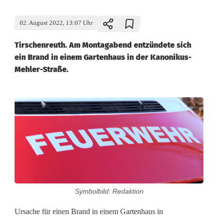
02. August 2022, 13:07 Uhr
Tirschenreuth. Am Montagabend entzündete sich
ein Brand in einem Gartenhaus in der Kanonikus-
Mehler-Straße.
K
l
e
i
n
Symbolbild: Redaktion
e
Ursache für einen Brand in einem Gartenhaus in
U