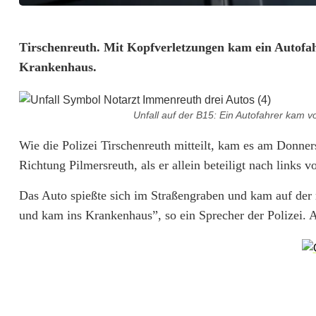
K
Tirschenreuth. Mit Kopfverletzungen kam ein Autofah
Krankenhaus.
o
p
Unfall auf der B15: Ein Autofahrer kam 
f
Wie die Polizei Tirschenreuth mitteilt, kam es am Donner
v
Richtung Pilmersreuth, als er allein beteiligt nach links 
e
Das Auto spießte sich im Straßengraben und kam auf der 
r
und kam ins Krankenhaus”, so ein Sprecher der Polizei. 
l
e
t