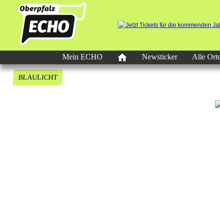
Mein ECHO
Newsticker
Alle Ort
BLAULICHT