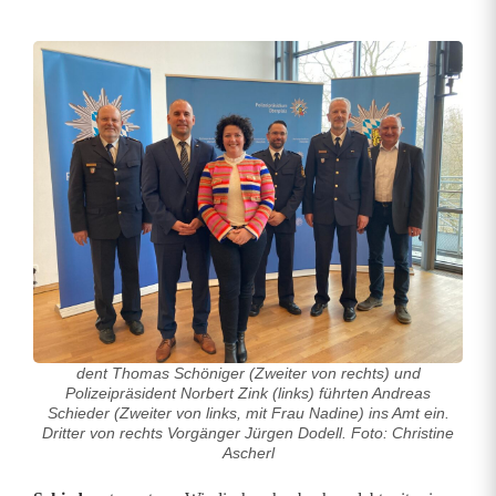
K
r
i
p
o
W
e
i
dent Thomas Schöniger (Zweiter von rechts) und
d
Polizeipräsident Norbert Zink (links) führten Andreas
Schieder (Zweiter von links, mit Frau Nadine) ins Amt ein.
e
Dritter von rechts Vorgänger Jürgen Dodell. Foto: Christine
Ascherl
n