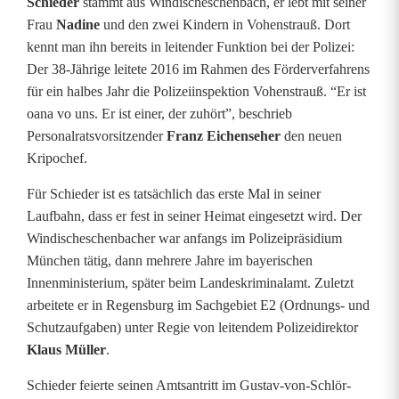
Schieder
stammt aus Windischeschenbach, er lebt mit seiner
h
Frau
Nadine
und den zwei Kindern in Vohenstrauß. Dort
kennt man ihn bereits in leitender Funktion bei der Polizei:
a
Der 38-Jährige leitete 2016 im Rahmen des Förderverfahrens
t
für ein halbes Jahr die Polizeiinspektion Vohenstrauß. “Er ist
oana vo uns. Er ist einer, der zuhört”, beschrieb
e
Personalratsvorsitzender
Franz Eichenseher
den neuen
i
Kripochef.
n
Für Schieder ist es tatsächlich das erste Mal in seiner
Laufbahn, dass er fest in seiner Heimat eingesetzt wird. Der
e
Windischeschenbacher war anfangs im Polizeipräsidium
n
München tätig, dann mehrere Jahre im bayerischen
Innenministerium, später beim Landeskriminalamt. Zuletzt
n
arbeitete er in Regensburg im Sachgebiet E2 (Ordnungs- und
e
Schutzaufgaben) unter Regie von leitendem Polizeidirektor
Klaus Müller
.
u
Schieder feierte seinen Amtsantritt im Gustav-von-Schlör-
e