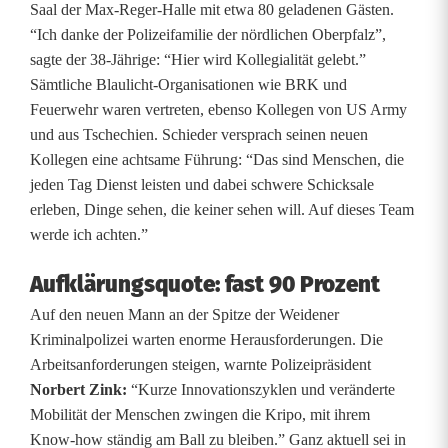
Saal der Max-Reger-Halle mit etwa 80 geladenen Gästen.
n
“Ich danke der Polizeifamilie der nördlichen Oberpfalz”,
sagte der 38-Jährige: “Hier wird Kollegialität gelebt.”
C
Sämtliche Blaulicht-Organisationen wie BRK und
h
Feuerwehr waren vertreten, ebenso Kollegen von US Army
und aus Tschechien. Schieder versprach seinen neuen
e
Kollegen eine achtsame Führung: “Das sind Menschen, die
f
jeden Tag Dienst leisten und dabei schwere Schicksale
erleben, Dinge sehen, die keiner sehen will. Auf dieses Team
:
werde ich achten.”
A
Aufklärungsquote: fast 90 Prozent
n
Auf den neuen Mann an der Spitze der Weidener
d
Kriminalpolizei warten enorme Herausforderungen. Die
Arbeitsanforderungen steigen, warnte Polizeipräsident
r
Norbert Zink:
“Kurze Innovationszyklen und veränderte
e
Mobilität der Menschen zwingen die Kripo, mit ihrem
Know-how ständig am Ball zu bleiben.” Ganz aktuell sei in