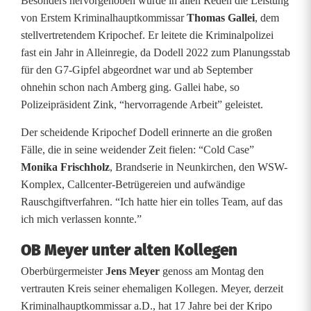
Besonders hervorgehoben wurde in allen Reden die Leistung
von Erstem Kriminalhauptkommissar
Thomas Gallei
, dem
stellvertretendem Kripochef. Er leitete die Kriminalpolizei
fast ein Jahr in Alleinregie, da Dodell 2022 zum Planungsstab
für den G7-Gipfel abgeordnet war und ab September
ohnehin schon nach Amberg ging. Gallei habe, so
Polizeipräsident Zink, “hervorragende Arbeit” geleistet.
Der scheidende Kripochef Dodell erinnerte an die großen
Fälle, die in seine weidender Zeit fielen: “Cold Case”
Monika Frischholz
, Brandserie in Neunkirchen, den WSW-
Komplex, Callcenter-Betrügereien und aufwändige
Rauschgiftverfahren. “Ich hatte hier ein tolles Team, auf das
ich mich verlassen konnte.”
OB Meyer unter alten Kollegen
Oberbürgermeister
Jens Meyer
genoss am Montag den
vertrauten Kreis seiner ehemaligen Kollegen. Meyer, derzeit
Kriminalhauptkommissar a.D., hat 17 Jahre bei der Kripo