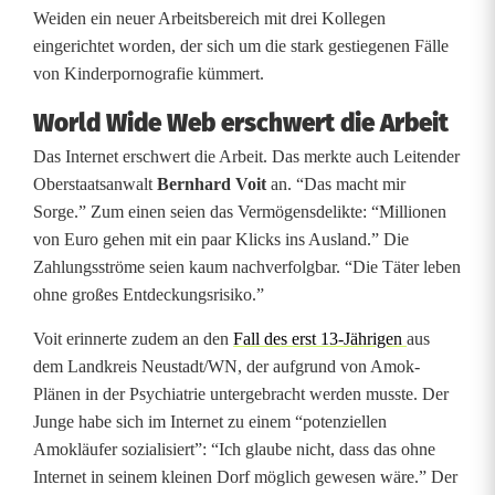
a
Weiden ein neuer Arbeitsbereich mit drei Kollegen
s
eingerichtet worden, der sich um die stark gestiegenen Fälle
von Kinderpornografie kümmert.
S
World Wide Web erschwert die Arbeit
c
Das Internet erschwert die Arbeit. Das merkte auch Leitender
h
Oberstaatsanwalt
Bernhard Voit
an. “Das macht mir
i
Sorge.” Zum einen seien das Vermögensdelikte: “Millionen
von Euro gehen mit ein paar Klicks ins Ausland.” Die
e
Zahlungsströme seien kaum nachverfolgbar. “Die Täter leben
d
ohne großes Entdeckungsrisiko.”
e
Voit erinnerte zudem an den
Fall des erst 13-Jährigen
aus
dem Landkreis Neustadt/WN, der aufgrund von Amok-
r
Plänen in der Psychiatrie untergebracht werden musste. Der
(
Junge habe sich im Internet zu einem “potenziellen
Amokläufer sozialisiert”: “Ich glaube nicht, dass das ohne
3
Internet in seinem kleinen Dorf möglich gewesen wäre.” Der