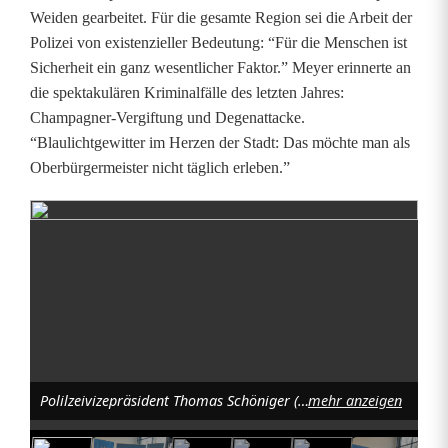
Weiden gearbeitet. Für die gesamte Region sei die Arbeit der
Polizei von existenzieller Bedeutung: “Für die Menschen ist
Sicherheit ein ganz wesentlicher Faktor.” Meyer erinnerte an
die spektakulären Kriminalfälle des letzten Jahres:
Champagner-Vergiftung und Degenattacke.
“Blaulichtgewitter im Herzen der Stadt: Das möchte man als
Oberbürgermeister nicht täglich erleben.”
Polilzeivizepräsident Thomas Schöniger (Zweiter von rechts) und Polizeipräsident Norbert Zink (links) führten Andreas Schieder (Zweiter von links, mit Frau Nadine) ins Amt ein. Dritter von rechts Vorgänger Jürgen Dodell.
mehr anzeigen