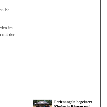
re. Er
rden im
h mit der
Ferienangeln begeistert
Kinder in Bärnau und