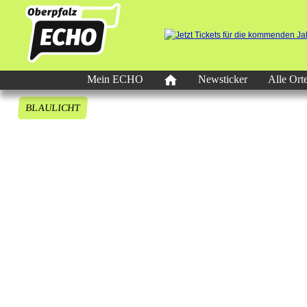
Mein ECHO
Newsticker
Alle Ort
BLAULICHT