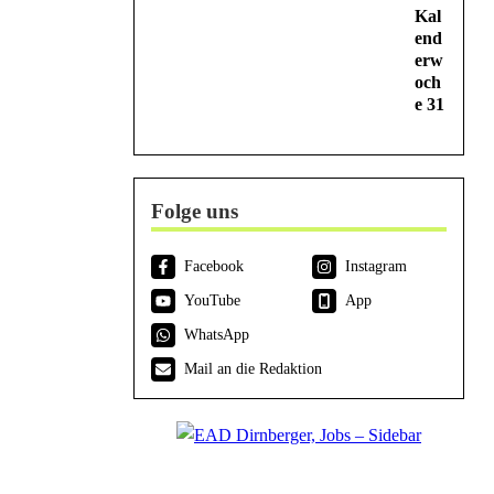
Kal
end
erw
och
e 31
Folge uns
Facebook
Instagram
YouTube
App
WhatsApp
Mail an die Redaktion