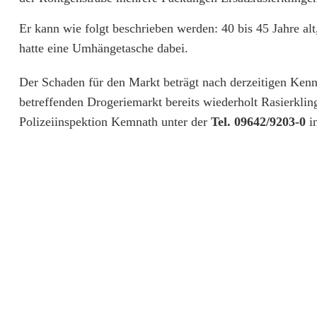
e
Er kann wie folgt beschrieben werden: 40 bis 45 Jahre al
n
hatte eine Umhängetasche dabei.
d
Der Schaden für den Markt beträgt nach derzeitigen Ken
i
betreffenden Drogeriemarkt bereits wiederholt Rasierkli
e
Polizeiinspektion Kemnath unter der
Tel. 09642/9203-0
in
b
s
t
a
h
l
i