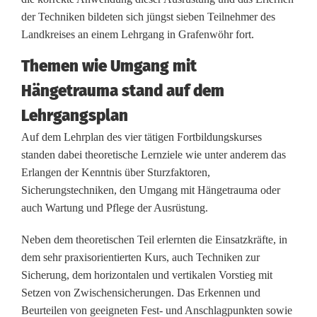
s
der Techniken bildeten sich jüngst sieben Teilnehmer des
i
Landkreises an einem Lehrgang in Grafenwöhr fort.
c
Themen wie Umgang mit
h
Hängetrauma stand auf dem
e
Lehrgangsplan
r
Auf dem Lehrplan des vier tätigen Fortbildungskurses
standen dabei theoretische Lernziele wie unter anderem das
u
Erlangen der Kenntnis über Sturzfaktoren,
n
Sicherungstechniken, den Umgang mit Hängetrauma oder
auch Wartung und Pflege der Ausrüstung.
g
Neben dem theoretischen Teil erlernten die Einsatzkräfte, in
b
dem sehr praxisorientierten Kurs, auch Techniken zur
e
Sicherung, dem horizontalen und vertikalen Vorstieg mit
Setzen von Zwischensicherungen. Das Erkennen und
i
Beurteilen von geeigneten Fest- und Anschlagpunkten sowie