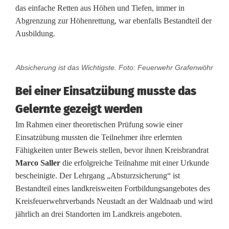
d
das einfache Retten aus Höhen und Tiefen, immer in
Abgrenzung zur Höhenrettung, war ebenfalls Bestandteil der
e
Ausbildung.
r
F
Absicherung ist das Wichtigste. Foto: Feuerwehr Grafenwöhr
e
Bei einer Einsatzübung musste das
u
Gelernte gezeigt werden
e
Im Rahmen einer theoretischen Prüfung sowie einer
Einsatzübung mussten die Teilnehmer ihre erlernten
r
Fähigkeiten unter Beweis stellen, bevor ihnen Kreisbrandrat
w
Marco Saller
die erfolgreiche Teilnahme mit einer Urkunde
bescheinigte. Der Lehrgang „Absturzsicherung“ ist
e
Bestandteil eines landkreisweiten Fortbildungsangebotes des
h
Kreisfeuerwehrverbands Neustadt an der Waldnaab und wird
jährlich an drei Standorten im Landkreis angeboten.
r