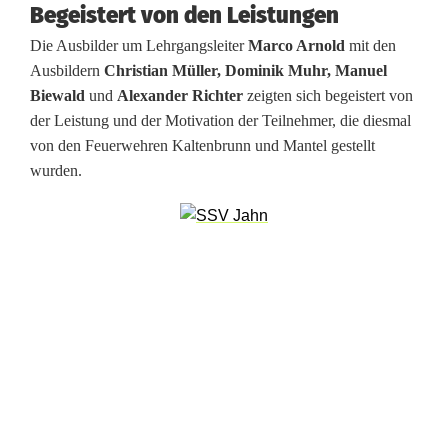
Begeistert von den Leistungen
G
Die Ausbilder um Lehrgangsleiter
Marco Arnold
mit den
r
Ausbildern
Christian Müller, Dominik Muhr, Manuel
a
Biewald
und
Alexander Richter
zeigten sich begeistert von
der Leistung und der Motivation der Teilnehmer, die diesmal
f
von den Feuerwehren Kaltenbrunn und Mantel gestellt
e
wurden.
n
w
ö
h
r