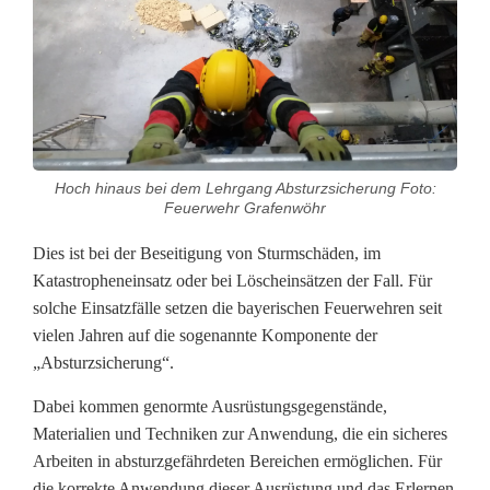
g
a
n
g
Hoch hinaus bei dem Lehrgang Absturzsicherung Foto:
A
Feuerwehr Grafenwöhr
b
Dies ist bei der Beseitigung von Sturmschäden, im
Katastropheneinsatz oder bei Löscheinsätzen der Fall. Für
s
solche Einsatzfälle setzen die bayerischen Feuerwehren seit
t
vielen Jahren auf die sogenannte Komponente der
„Absturzsicherung“.
u
r
Dabei kommen genormte Ausrüstungsgegenstände,
Materialien und Techniken zur Anwendung, die ein sicheres
z
Arbeiten in absturzgefährdeten Bereichen ermöglichen. Für
die korrekte Anwendung dieser Ausrüstung und das Erlernen