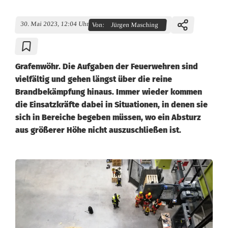
30. Mai 2023, 12:04 Uhr
Von:
Jürgen Masching
Grafenwöhr. Die Aufgaben der Feuerwehren sind
vielfältig und gehen längst über die reine
Brandbekämpfung hinaus. Immer wieder kommen
die Einsatzkräfte dabei in Situationen, in denen sie
sich in Bereiche begeben müssen, wo ein Absturz
aus größerer Höhe nicht auszuschließen ist.
L
e
h
r