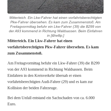
Mitterteich. Ein Lkw-Fahrer hat einen vorfahrtsberechtigten
Pkw-Fahrer übersehen. Es kam zum Zusammenstoß. Am
Freitagvormittag befuhr ein Lkw-Fahrer (39) die B299 von
der A93 kommend in Richtung Waldsassen. Beim Einfahren
in [&hellip;]
L
Mitterteich. Ein Lkw-Fahrer hat einen
vorfahrtsberechtigten Pkw-Fahrer übersehen. Es kam
k
zum Zusammenstoß.
w
Am Freitagvormittag befuhr ein Lkw-Fahrer (39) die B299
-
von der A93 kommend in Richtung Waldsassen. Beim
Einfahren in den Kreisverkehr übersah er einen
F
vorfahrtsberechtigten Audi-Fahrer (29) und es kam zur
a
Kollision der beiden Fahrzeuge.
h
Bei dem Unfall entstand ein Sachschaden von ca. 6.000
Euro.
r