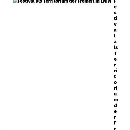
F
e
s
ti
v
a
l
a
ls
T
e
r
ri
t
o
ri
u
m
d
e
r
F
r