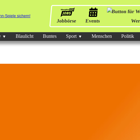
Jobbörse
Events
Wer
e
Blaulicht
Buntes
Sport
Menschen
Politik