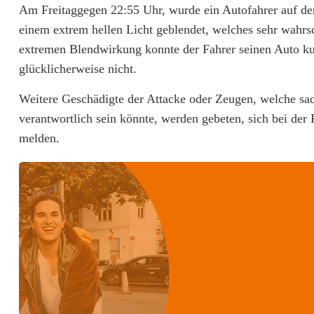
Am Freitaggegen 22:55 Uhr, wurde ein Autofahrer auf de
t
einem extrem hellen Licht geblendet, welches sehr wahrs
L
extremen Blendwirkung konnte der Fahrer seinen Auto kur
a
glücklicherweise nicht.
s
Weitere Geschädigte der Attacke oder Zeugen, welche sa
verantwortlich sein könnte, werden gebeten, sich bei de
e
melden.
r
p
o
i
n
t
e