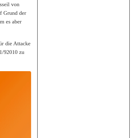
sseil von
uf Grund der
am es aber
r die Attacke
51/92010 zu