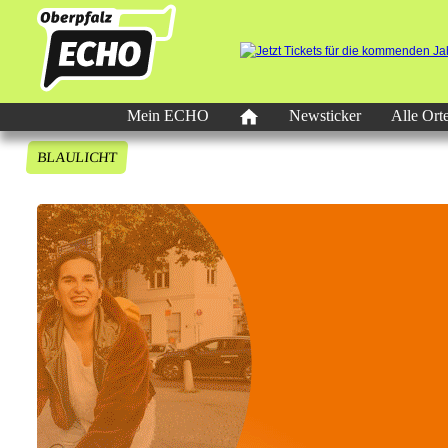
Mein ECHO
Newsticker
Alle Ort
BLAULICHT