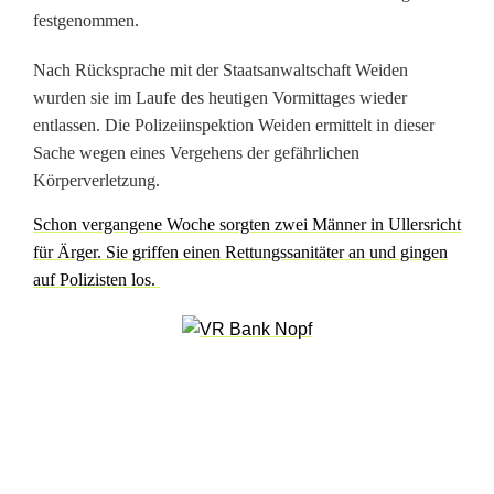
festgenommen.
l
e
Nach Rücksprache mit der Staatsanwaltschaft Weiden
wurden sie im Laufe des heutigen Vormittages wieder
t
entlassen. Die Polizeiinspektion Weiden ermittelt in dieser
z
Sache wegen eines Vergehens der gefährlichen
Körperverletzung.
t
Schon vergangene Woche sorgten zwei Männer in Ullersricht
:
für Ärger. Sie griffen einen Rettungssanitäter an und gingen
S
auf Polizisten los.
t
r
e
i
t