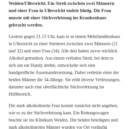
M
Weiden/Ullersricht. Ein Streit zwischen zwei Männern
und einer Frau in Ullersricht endete blutig. Die Frau
i
musste mit einer Stichverletzung ins Krankenhaus
gebracht werden.
t
M
Gestern gegen 21.15 Uhr, kam es in einem Mehrfamilienhaus
in Ullersricht zu einer Streiterei zwischen zwei Männern (21
e
und 32) und einer Frau (34). Alle drei hatten zuvor reichlich
s
Alkohol getrunken. Aus einem verbalen Streit, bei dem es
sich um ein Handy drehte, entwickelte sich eine
s
handgreifliche Auseinandersetzung. Dabei verletzte einer der
beiden Männer die 34-Jährige. Sie erlitt diverse Verletzungen,
e
darunter auch eine oberflächliche Stichverletzung im
r
Hüftbereich.
v
Die stark alkoholisierte Frau konnte zunächst nicht angeben,
e
wie es zu der Stichverletzung kam. Ein Rettungswagen
brachte sie ins Klinikum Weiden. Die beiden beteiligten und
r
stark alkoholisierten Männer wurden vor Ort vorläufig