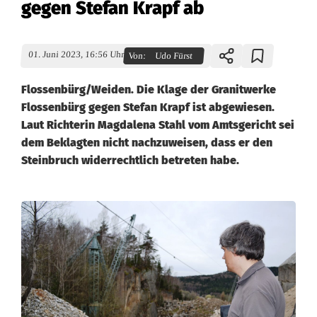
gegen Stefan Krapf ab
01. Juni 2023, 16:56 Uhr
Von:
Udo Fürst
Flossenbürg/Weiden. Die Klage der Granitwerke
Flossenbürg gegen Stefan Krapf ist abgewiesen.
Laut Richterin Magdalena Stahl vom Amtsgericht sei
dem Beklagten nicht nachzuweisen, dass er den
Steinbruch widerrechtlich betreten habe.
M
o
n
a