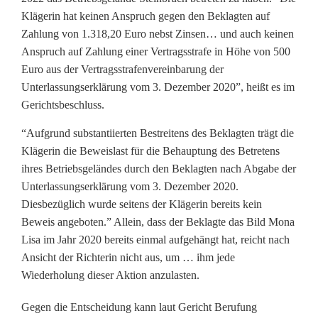
r
Klägerin hat keinen Anspruch gegen den Beklagten auf
u
Zahlung von 1.318,20 Euro nebst Zinsen… und auch keinen
Anspruch auf Zahlung einer Vertragsstrafe in Höhe von 500
c
Euro aus der Vertragsstrafenvereinbarung der
Unterlassungserklärung vom 3. Dezember 2020”, heißt es im
h
Gerichtsbeschluss.
:
“Aufgrund substantiierten Bestreitens des Beklagten trägt die
G
Klägerin die Beweislast für die Behauptung des Betretens
e
ihres Betriebsgeländes durch den Beklagten nach Abgabe der
Unterlassungserklärung vom 3. Dezember 2020.
r
Diesbezüglich wurde seitens der Klägerin bereits kein
Beweis angeboten.” Allein, dass der Beklagte das Bild Mona
i
Lisa im Jahr 2020 bereits einmal aufgehängt hat, reicht nach
c
Ansicht der Richterin nicht aus, um … ihm jede
Wiederholung dieser Aktion anzulasten.
h
t
Gegen die Entscheidung kann laut Gericht Berufung