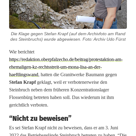
L
i
s
Die Klage gegen Stefan Krapf (auf dem Archivfoto am Rand
a
des Steinbruchs) wurde abgewiesen. Foto: Archiv Udo Fürst
i
Wie berichtet
m
https://redaktion.oberpfalzecho.de/beitrag/protestaktion-am-
ehemaligen-kz-rechtsstreit-um-mona-lisa-an-der-
S
haeftlingswand
, hatten die Granitwerke Baumann gegen
t
Stefan Krapf
geklagt, weil er verbotenerweise den
Steinbruch neben dem früheren Konzentrationslager
e
Flossenbürg betreten haben soll. Das wiederum ist ihm
i
gerichtlich verboten.
n
“Nicht zu beweisen”
b
Es sei Stefan Krapf nicht zu beweisen, dass er am 3. Juni
2022 das Betriebsgelände Steinbruch betreten zu haben. “Die