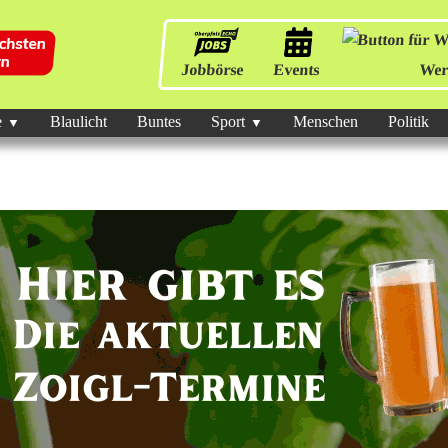
Jobbörse
Events
Wer
e
Blaulicht
Buntes
Sport
Menschen
Politik