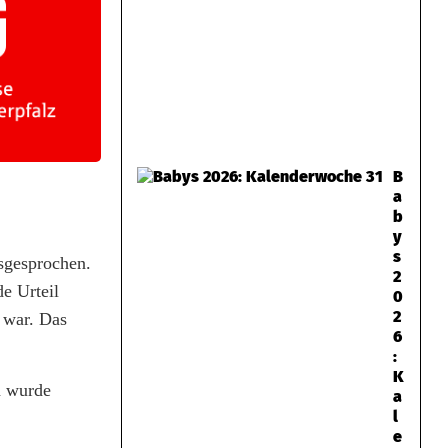
B
a
b
y
s
usgesprochen.
2
e Urteil
0
2
 war. Das
6
:
K
n wurde
a
l
e