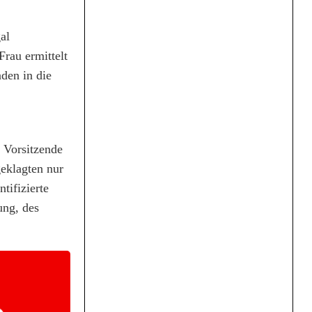
al
rau ermittelt
den in die
r Vorsitzende
eklagten nur
tifizierte
ung, des