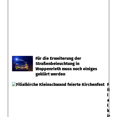
i
c
h
e
r
g
Für die Erweiterung der
e
Straßenbeleuchtung in
Woppenrieth muss noch einiges
s
geklärt werden
t
F
il
e
i
a
l
l
k
l
ir