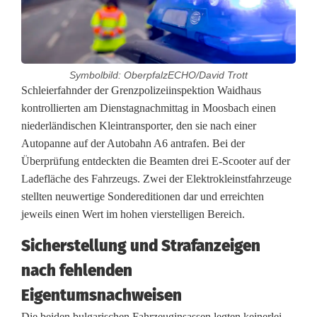
Symbolbild: OberpfalzECHO/David Trott
N
Schleierfahnder der Grenzpolizeiinspektion Waidhaus
kontrollierten am Dienstagnachmittag in Moosbach einen
e
niederländischen Kleintransporter, den sie nach einer
Autopanne auf der Autobahn A6 antrafen. Bei der
u
Überprüfung entdeckten die Beamten drei E-Scooter auf der
w
Ladefläche des Fahrzeugs. Zwei der Elektrokleinstfahrzeuge
stellten neuwertige Sondereditionen dar und erreichten
e
jeweils einen Wert im hohen vierstelligen Bereich.
r
Sicherstellung und Strafanzeigen
t
nach fehlenden
i
Eigentumsnachweisen
g
Die beiden bulgarischen Fahrzeuginsassen legten keinerlei