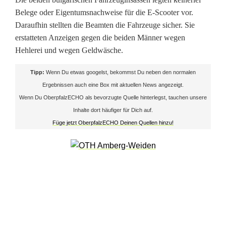
e
Belege oder Eigentumsnachweise für die E-Scooter vor.
Daraufhin stellten die Beamten die Fahrzeuge sicher. Sie
E
erstatteten Anzeigen gegen die beiden Männer wegen
-
Hehlerei und wegen Geldwäsche.
S
Tipp:
Wenn Du etwas googelst, bekommst Du neben den normalen
Ergebnissen auch eine Box mit aktuellen News angezeigt.
c
Wenn Du OberpfalzECHO als bevorzugte Quelle hinterlegst, tauchen unsere
o
Inhalte dort häufiger für Dich auf.
Füge jetzt OberpfalzECHO Deinen Quellen hinzu!
o
t
e
r
a
u