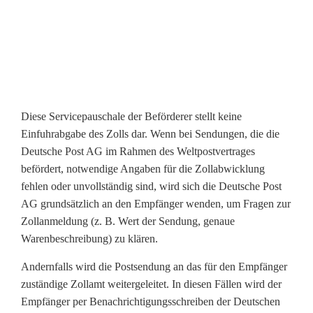
k
e
t
d
u
Diese Servicepauschale der Beförderer stellt keine
Einfuhrabgabe des Zolls dar. Wenn bei Sendungen, die die
r
Deutsche Post AG im Rahmen des Weltpostvertrages
c
befördert, notwendige Angaben für die Zollabwicklung
fehlen oder unvollständig sind, wird sich die Deutsche Post
h
AG grundsätzlich an den Empfänger wenden, um Fragen zur
d
Zollanmeldung (z. B. Wert der Sendung, genaue
Warenbeschreibung) zu klären.
e
Andernfalls wird die Postsendung an das für den Empfänger
n
zuständige Zollamt weitergeleitet. In diesen Fällen wird der
Z
Empfänger per Benachrichtigungsschreiben der Deutschen