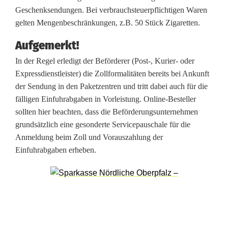
e
Geschenksendungen. Bei verbrauchsteuerpflichtigen Waren
i
gelten Mengenbeschränkungen, z.B. 50 Stück Zigaretten.
t
Aufgemerkt!
:
In der Regel erledigt der Beförderer (Post-, Kurier- oder
Expressdienstleister) die Zollformalitäten bereits bei Ankunft
W
der Sendung in den Paketzentren und tritt dabei auch für die
i
fälligen Einfuhrabgaben in Vorleistung. Online-Besteller
sollten hier beachten, dass die Beförderungsunternehmen
e
grundsätzlich eine gesonderte Servicepauschale für die
I
Anmeldung beim Zoll und Vorauszahlung der
Einfuhrabgaben erheben.
h
r
P
a