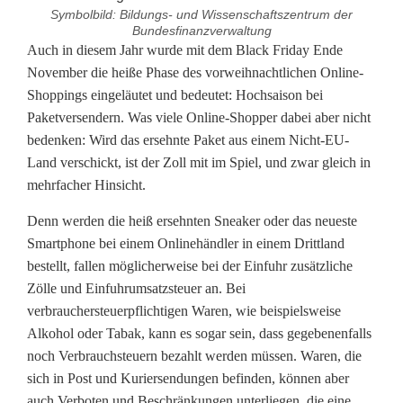
Symbolbild: Bildungs- und Wissenschaftszentrum der
Bundesfinanzverwaltung
N
Auch in diesem Jahr wurde mit dem Black Friday Ende
November die heiße Phase des vorweihnachtlichen Online-
i
Shoppings eingeläutet und bedeutet: Hochsaison bei
Paketversendern. Was viele Online-Shopper dabei aber nicht
c
bedenken: Wird das ersehnte Paket aus einem Nicht-EU-
h
Land verschickt, ist der Zoll mit im Spiel, und zwar gleich in
mehrfacher Hinsicht.
t
n
Denn werden die heiß ersehnten Sneaker oder das neueste
Smartphone bei einem Onlinehändler in einem Drittland
u
bestellt, fallen möglicherweise bei der Einfuhr zusätzliche
Zölle und Einfuhrumsatzsteuer an. Bei
r
verbrauchersteuerpflichtigen Waren, wie beispielsweise
z
Alkohol oder Tabak, kann es sogar sein, dass gegebenenfalls
noch Verbrauchsteuern bezahlt werden müssen. Waren, die
u
sich in Post und Kuriersendungen befinden, können aber
r
auch Verboten und Beschränkungen unterliegen, die eine