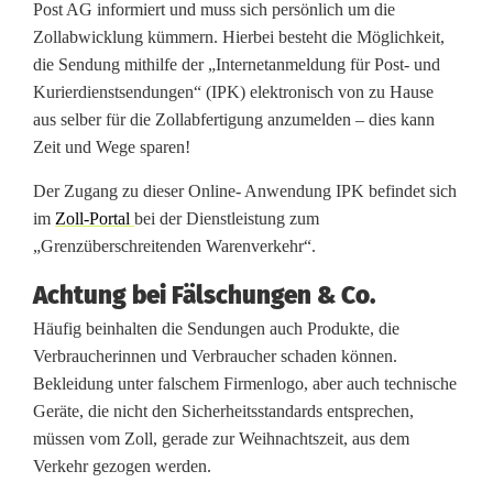
Post AG informiert und muss sich persönlich um die
o
Zollabwicklung kümmern. Hierbei besteht die Möglichkeit,
l
die Sendung mithilfe der „Internetanmeldung für Post- und
Kurierdienstsendungen“ (IPK) elektronisch von zu Hause
l
aus selber für die Zollabfertigung anzumelden – dies kann
k
Zeit und Wege sparen!
o
Der Zugang zu dieser Online- Anwendung IPK befindet sich
im
Zoll-Portal
bei der Dienstleistung zum
m
„Grenzüberschreitenden Warenverkehr“.
m
Achtung bei Fälschungen & Co.
t
Häufig beinhalten die Sendungen auch Produkte, die
Verbraucherinnen und Verbraucher schaden können.
Bekleidung unter falschem Firmenlogo, aber auch technische
Geräte, die nicht den Sicherheitsstandards entsprechen,
müssen vom Zoll, gerade zur Weihnachtszeit, aus dem
Verkehr gezogen werden.