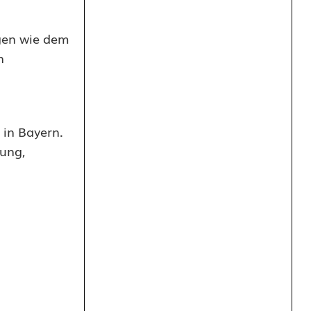
ugen wie dem
n
 in Bayern.
zung,