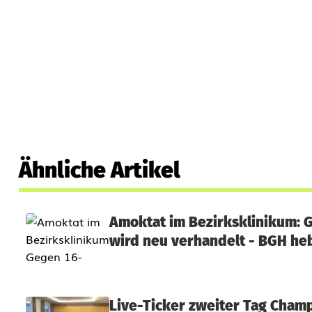
f
t
s
a
u
s
Ähnliche Artikel
b
l
Amoktat im Bezirksklinikum: 
i
wird neu verhandelt - BGH heb
c
k
Live-Ticker zweiter Tag Cham