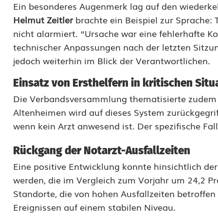
Ein besonderes Augenmerk lag auf den wiederk
t
Helmut
Zeitler
brachte ein Beispiel zur Sprache:
f
nicht alarmiert. “Ursache war eine fehlerhafte K
a
technischer Anpassungen nach der letzten Sitzun
jedoch weiterhin im Blick der Verantwortlichen.
l
l
Einsatz von Ersthelfern in kritischen Sit
Die Verbandsversammlung thematisierte zudem d
v
Altenheimen wird auf dieses System zurückgegrif
e
wenn kein Arzt anwesend ist. Der spezifische Fall
r
Rückgang der Notarzt-Ausfallzeiten
s
Eine positive Entwicklung konnte hinsichtlich d
o
werden, die im Vergleich zum Vorjahr um 24,2 Pr
r
Standorte, die von hohen Ausfallzeiten betroffen
Ereignissen auf einem stabilen Niveau.
g