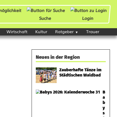
Suche
Login
Wirtschaft
Kultur
Ratgeber
Trauer
Neues in der Region
Zauberhafte Tänze im
Städtischen Waldbad
B
a
b
y
s