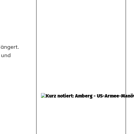
längert.
e und