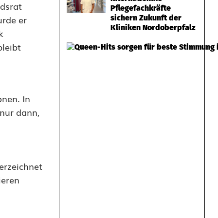
dsrat
Pflegefachkräfte
sichern Zukunft der
urde er
Kliniken Nordoberpfalz
k
leibt
nen. In
 nur dann,
erzeichnet
ieren