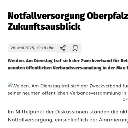
Notfallversorgung Oberpfalz
Zukunftsausblick
28. Mai 2025, 10:18 Uhr
Weiden. Am Dienstag traf sich der Zweckverband für Re
neunten öffentlichen Verbandsversammlung in der Max-
Gr
N
Im Mittelpunkt der Diskussionen standen die ak
Notfallversorgung, einschließlich der Alarmieru
o