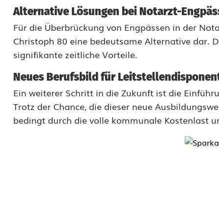
Alternative Lösungen bei Notarzt-Engpä
u
Für die Überbrückung von Engpässen in der Nota
n
Christoph 80 eine bedeutsame Alternative dar. D
g
signifikante zeitliche Vorteile.
O
Neues Berufsbild für Leitstellendisponen
b
Ein weiterer Schritt in die Zukunft ist die Einfüh
e
Trotz der Chance, die dieser neue Ausbildungswe
bedingt durch die volle kommunale Kostenlast u
r
p
f
a
l
z