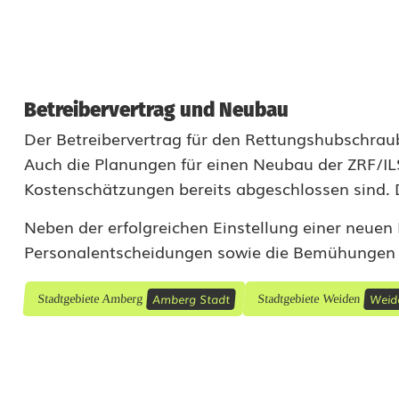
-
N
o
Betreibervertrag und Neubau
r
Der Betreibervertrag für den Rettungshubschraub
Auch die Planungen für einen Neubau der ZRF/IL
d
Kostenschätzungen bereits abgeschlossen sind. D
:
Neben der erfolgreichen Einstellung einer neuen
A
Personalentscheidungen sowie die Bemühungen
k
t
Amberg Stadt
Weid
Stadtgebiete Amberg
Stadtgebiete Weiden
u
e