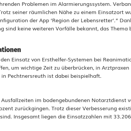
ehrenden Problemen im Alarmierungssystem. Verban
 Trotz seiner räumlichen Nähe zu einem Einsatzort w
onfiguration der App ‘Region der Lebensretter’.” Dan
g sind keine weiteren Vorfälle bekannt, das Thema b
uationen
en Einsatz von Ersthelfer-Systemen bei Reanimatio
fen, um wichtige Zeit zu überbrücken, in Arztpraxen
 in Pechtnersreuth ist dabei beispielhaft.
er Ausfallzeiten im bodengebundenen Notarztdienst v
ozent zurückgingen. Trotz dieser Verbesserung exist
 sind. Insgesamt liegen die Einsatzzahlen mit 33.206