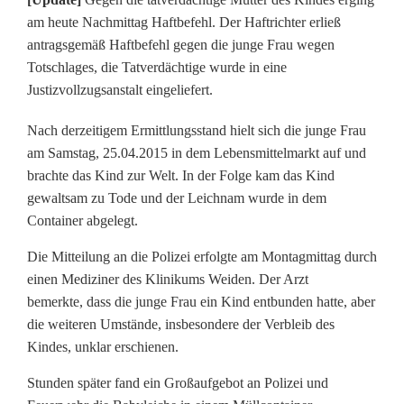
i
am heute Nachmittag Haftbefehl. Der Haftrichter erließ
antragsgemäß Haftbefehl gegen die junge Frau wegen
o
Totschlages, die Tatverdächtige wurde in eine
n
Justizvollzugsanstalt eingeliefert.
:
Nach derzeitigem Ermittlungsstand hielt sich die junge Frau
am Samstag, 25.04.2015 in dem Lebensmittelmarkt auf und
B
brachte das Kind zur Welt. In der Folge kam das Kind
a
gewaltsam zu Tode und der Leichnam wurde in dem
Container abgelegt.
b
Die Mitteilung an die Polizei erfolgte am Montagmittag durch
y
einen Mediziner des Klinikums Weiden. Der Arzt
h
bemerkte, dass die junge Frau ein Kind entbunden hatte, aber
die weiteren Umstände, insbesondere der Verbleib des
a
Kindes, unklar erschienen.
t
Stunden später fand ein Großaufgebot an Polizei und
n