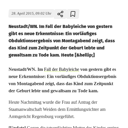
28. April 2015, 09:02 Uhr
Neustadt/WN. Im Fall der Babyleiche von gestern
gibt es neue Erkenntnisse: Ein vorläufiges
Obduktionsergebnis von Montagabend zeigt, dass
das Kind zum Zeitpunkt der Geburt lebte und
gewaltsam zu Tode kam. Heute [&hellip;]
O
Neustadt/WN. Im
Fall der Babyleiche
von gestern gibt es
neue Erkenntnisse: Ein vorläufiges Obduktionsergebnis
b
von Montagabend zeigt, dass das Kind zum Zeitpunkt
der Geburt lebte und gewaltsam zu Tode kam.
d
u
Heute Nachmittag wurde die Frau auf Antrag der
Staatsanwaltschaft Weiden dem Ermittlungsrichter am
k
Amtsgericht Regensburg vorgeführt.
t
[Update]
Gegen die tatverdächtige Mutter des Kindes erging